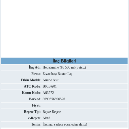
İlaç Bilgileri
İlaç Adı:
Hepatamine %8 500 ml (Setsiz)
Firma:
Eczacıbaşı Baxter İlaç
Etkin Madde:
Amino Asit
ATC Kodu:
B05BA01
Kamu Kodu:
A03572
Barkod:
8699556696526
Fiyatı:
Reçete Tipi:
Beyaz Reçete
e-Reçete:
Aktif
Temin:
İlacınızı sadece eczaneden alınız!