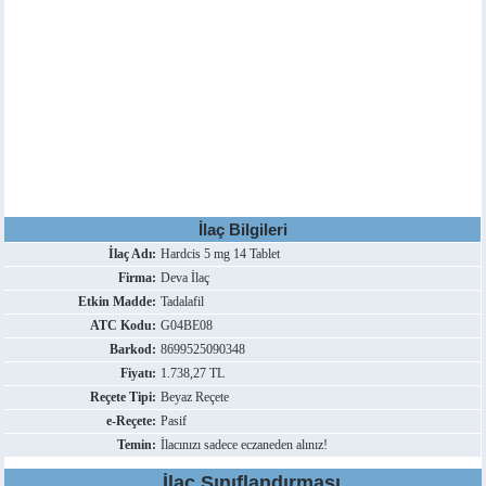
İlaç Bilgileri
İlaç Adı:
Hardcis 5 mg 14 Tablet
Firma:
Deva İlaç
Etkin Madde:
Tadalafil
ATC Kodu:
G04BE08
Barkod:
8699525090348
Fiyatı:
1.738,27 TL
Reçete Tipi:
Beyaz Reçete
e-Reçete:
Pasif
Temin:
İlacınızı sadece eczaneden alınız!
İlaç Sınıflandırması