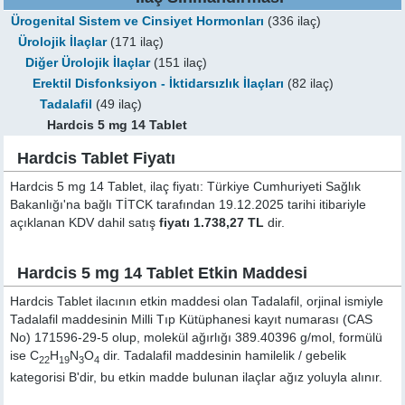
Ürogenital Sistem ve Cinsiyet Hormonları
(336 ilaç)
Ürolojik İlaçlar
(171 ilaç)
Diğer Ürolojik İlaçlar
(151 ilaç)
Erektil Disfonksiyon - İktidarsızlık İlaçları
(82 ilaç)
Tadalafil
(49 ilaç)
Hardcis 5 mg 14 Tablet
Hardcis Tablet Fiyatı
Hardcis 5 mg 14 Tablet, ilaç fiyatı: Türkiye Cumhuriyeti Sağlık
Bakanlığı'na bağlı TİTCK tarafından 19.12.2025 tarihi itibariyle
açıklanan KDV dahil satış
fiyatı 1.738,27 TL
dir.
Hardcis 5 mg 14 Tablet Etkin Maddesi
Hardcis Tablet ilacının etkin maddesi olan Tadalafil, orjinal ismiyle
Tadalafil
maddesinin Milli Tıp Kütüphanesi kayıt numarası (CAS
No) 171596-29-5 olup, molekül ağırlığı 389.40396 g/mol, formülü
ise C
H
N
O
dir. Tadalafil maddesinin hamilelik / gebelik
22
19
3
4
kategorisi B'dir, bu etkin madde bulunan ilaçlar ağız yoluyla alınır.