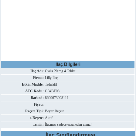
İlaç Bilgileri
İlaç Adı:
Cialis 20 mg 4 Tablet
Firma:
Lilly İlaç
Etkin Madde:
Tadalafil
ATC Kodu:
G04BE08
Barkod:
8699673098111
Fiyatı:
Reçete Tipi:
Beyaz Reçete
e-Reçete:
Aktif
Temin:
İlacınızı sadece eczaneden alınız!
İlaç Sınıflandırması