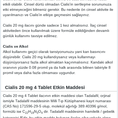
etkili olabilir. Cinsel dürtü olmadan Cialis'in sertleşme sorununuza
etki etmeyeceğini bilmeniz gerekir. Bu nedenle ön cinsel aktivite ile
uyarılmanızı ve Cialis'in etkiye geçmesini sağlayınız.
Cialis 20 mg ilacını günde sadece 1 kez almalısınız. İlaç cinsel
aktiviteden önce kullanılmak üzere formüle edildiğinden devamlı
günlük kullanımı tavsiye edilmez.
Cialis ve Alkol
Alkol kullanımı geçici olarak tansiyonunuzu yani kan basıncını
düşürebilir. Cialis 20 mg kullandıysanız veya kullanmayı
düşünüyorsanız fazla alkol almaktan kaçınmalısınız. Kandaki alkol
oranının yüzde 0.08 promil ya da halk arasında bilinen tabiriyle 8
promil veya daha fazla olmaması uygundur.
Cialis 20 mg 4 Tablet Etkin Maddesi
Cialis 20 mg 4 Tablet ilacının etkin maddesi olan Tadalafil, orjinal
ismiyle
Tadalafil
maddesinin Milli Tıp Kütüphanesi kayıt numarası
(CAS No) 171596-29-5 olup, molekül ağırlığı 389.40396 g/mol,
formülü ise C
H
N
O
dir. Tadalafil maddesinin hamilelik / gebelik
22
19
3
4
kategorisi B'dir, bu etkin madde bulunan ilaçlar ağız yoluyla alınır.