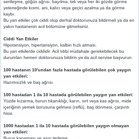
sertleşme, göğüs ağrısı, bayılma, tek veya her iki gözde görme
yeteneğinde kısmi, ani, kalıcı veya geçici azalma ya da görme
kaybı.
Bu yan etkiler çok ciddi olup derhal doktorunuza bildirmeli ya da en
yakın hastanenin acil bölümüne gitmelisiniz.
Ciddi Yan Etkiler
Hipotansiyon, hipertansiyon, kalbin hızlı atması.
Bu yan etkilerde ciddidir. Acil tıbbi müdahale gerekebilecek bu
durumları hemen doktorunuza bildirin ya da acil servise başvurun.
100 hastanın 10'undan fazla hastada görülebilen çok yaygın
yan etkileri:
Hazımsızlık ve baş ağrısı.
100 hastadan 1 ila 10 hastada görülebilen yaygın yan etkileri:
Yüzde kızarma, burun tıkanıklığı, karın, sırt veya kas ağrısı, mide
içeriğinin yemek borusuna gelmesi (reflü), baş dönmesi, çarpıntı
hissi.
1000 hastadan 1 ila 10 hastada görülebilen yaygın olmayan
yan etkileri:
Burun kanaması ve aşırı terleme.