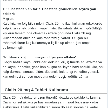
1000 hastadan en fazla 1 hastada görülebilen seyrek yan
etkileri:
Migren.
Kalp krizi ve felç bildirimleri: Cialis 20 mg ilacı kullanan erkeklerde
kalp krizi ve felç bildirimi yapılmıştır. Bu rahatsızlıkların görüldüğü
kişilerin tamamında olmamak üzere çoğunda Cialis 20 mg
kullanmadan önce de kalp rahatsızlığı vardır. Oluşan bu
rahatsızlıkların ilaç kullanımıyla ilgili olup olmadığını tespit
edilememiştir.
Görülme sıklığı bilinmeyen diğer yan etkileri:
Geçici hafıza kaybı, ciddi deri döküntüleri, işitmede ani azalma ya
da kayıp, nöbetler, göze kan akışını etkileyen bazı bozukluklar, ani
kalp durması sonucu ölüm, düzensiz kalp atışı ve kalbe yetersiz
kan gelmesi sonucu meydana gelen geçici göğüs ağrıları.
Cialis 20 mg 4 Tablet Kullanımı
Cialis 20 mg'ı doktorunuzun önerdiği dozda ve şekilde kullanınız.
Cialis'i cinsel aktiviteye başlamadan yarım saat öncesine kadar
alabilirsiniz. Cialis kullanıldıktan sonra 36 saat sonrasına kadar