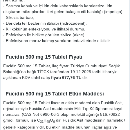
(eritrazma),
- Sarımsı kabuk ve içi irin dolu kabarcıklarla karakterize, irin
oluşturan mikroplardan ileri gelen bulaşıcı cilt hastalığı (impetigo),
- Sikozis barbae,
- Derideki ter bezlerinin iltihabı (hidrozadenit),
- Kıl kökünün enfeksiyonu ve iltihabi durumu,
- Enfeksiyon ile birlikte görülen sivilce (akne),
- Enfeksiyona maruz kalmış yaraların tedavilerinde etkilidir.
Fucidin 500 mg 15 Tablet Fiyatı
Fucidin 500 mg 15 Tablet, ilaç fiyatı: Türkiye Cumhuriyeti Sağlık
Bakanlığı'na bağlı TİTCK tarafından 19.12.2025 tarihi itibariyle
açıklanan KDV dahil satış
fiyatı 677,76 TL
dir.
Fucidin 500 mg 15 Tablet Etkin Maddesi
Fucidin 500 mg 15 Tablet ilacının etkin maddesi olan Fusidik Asit,
orjinal ismiyle
Fusidic Acid
maddesinin Milli Tıp Kütüphanesi kayıt
numarası (CAS No) 6990-06-3 olup, molekül ağırlığı 516.70922
g/mol, formülü ise C
H
O
dir. Fusidik Asit maddesinin hamilelik /
31
48
6
gebelik kategorisi ?'dir, bu etkin madde bulunan ilaçlar ağız ve