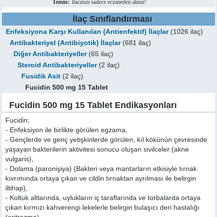
Temin:
İlacınızı sadece eczaneden alınız!
İlaç Sınıflandırması
Enfeksiyona Karşı Kullanılan (Antienfektif) İlaçlar
(1026 ilaç)
Antibakteriyel (Antibiyotik) İlaçlar
(681 ilaç)
Diğer Antibakteriyeller
(65 ilaç)
Steroid Antibakteriyeller
(2 ilaç)
Fusidik Asit
(2 ilaç)
Fucidin 500 mg 15 Tablet
Fucidin 500 mg 15 Tablet Endikasyonları
Fucidin;
- Enfeksiyon ile birlikte görülen egzama,
- Gençlerde ve genç yetişkinlerde görülen, kıl kökünün çevresinde
yaşayan bakterilerin aktivitesi sonucu oluşan sivilceler (akne
vulgaris),
- Dolama (paronişiya) (Bakteri veya mantarların etkisiyle tırnak
kıvrımında ortaya çıkan ve cildin tırnaktan ayrılması ile belirgin
iltihap),
- Koltuk altlarında, uylukların iç taraflarında ve torbalarda ortaya
çıkan kırmızı kahverengi lekelerle belirgin bulaşıcı deri hastalığı