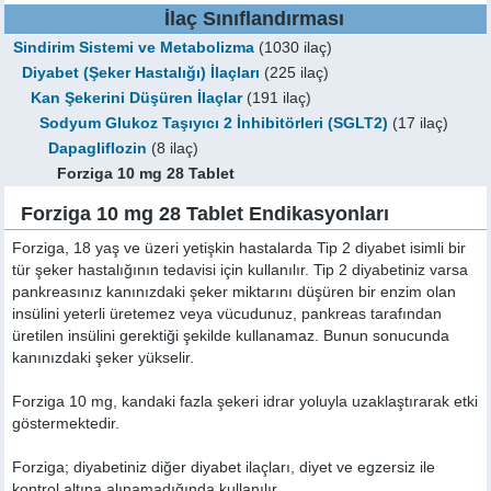
İlaç Sınıflandırması
Sindirim Sistemi ve Metabolizma
(1030 ilaç)
Diyabet (Şeker Hastalığı) İlaçları
(225 ilaç)
Kan Şekerini Düşüren İlaçlar
(191 ilaç)
Sodyum Glukoz Taşıyıcı 2 İnhibitörleri (SGLT2)
(17 ilaç)
Dapagliflozin
(8 ilaç)
Forziga 10 mg 28 Tablet
Forziga 10 mg 28 Tablet Endikasyonları
Forziga, 18 yaş ve üzeri yetişkin hastalarda Tip 2 diyabet isimli bir
tür şeker hastalığının tedavisi için kullanılır. Tip 2 diyabetiniz varsa
pankreasınız kanınızdaki şeker miktarını düşüren bir enzim olan
insülini yeterli üretemez veya vücudunuz, pankreas tarafından
üretilen insülini gerektiği şekilde kullanamaz. Bunun sonucunda
kanınızdaki şeker yükselir.
Forziga 10 mg, kandaki fazla şekeri idrar yoluyla uzaklaştırarak etki
göstermektedir.
Forziga; diyabetiniz diğer diyabet ilaçları, diyet ve egzersiz ile
kontrol altına alınamadığında kullanılır.