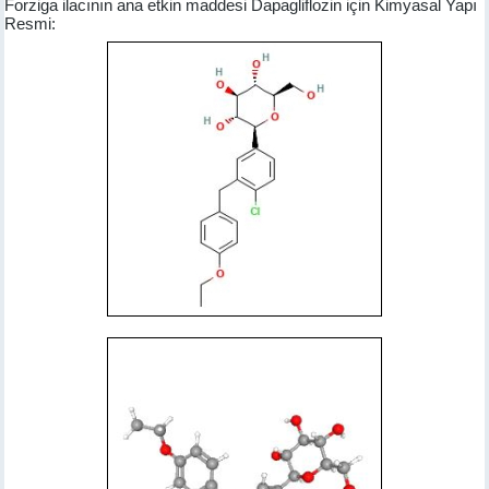
Forziga ilacının ana etkin maddesi Dapagliflozin için Kimyasal Yapı
Resmi: