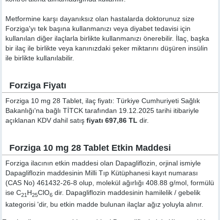
Metformine karşı dayanıksız olan hastalarda doktorunuz size
Forziga'yı tek başına kullanmanızı veya diyabet tedavisi için
kullanılan diğer ilaçlarla birlikte kullanmanızı önerebilir. İlaç, başka
bir ilaç ile birlikte veya kanınızdaki şeker miktarını düşüren insülin
ile birlikte kullanılabilir.
Forziga Fiyatı
Forziga 10 mg 28 Tablet, ilaç fiyatı: Türkiye Cumhuriyeti Sağlık
Bakanlığı'na bağlı TİTCK tarafından 19.12.2025 tarihi itibariyle
açıklanan KDV dahil satış
fiyatı 697,86 TL
dir.
Forziga 10 mg 28 Tablet Etkin Maddesi
Forziga ilacının etkin maddesi olan Dapagliflozin, orjinal ismiyle
Dapagliflozin
maddesinin Milli Tıp Kütüphanesi kayıt numarası
(CAS No) 461432-26-8 olup, molekül ağırlığı 408.88 g/mol, formülü
ise C
H
ClO
dir. Dapagliflozin maddesinin hamilelik / gebelik
21
25
6
kategorisi 'dir, bu etkin madde bulunan ilaçlar ağız yoluyla alınır.