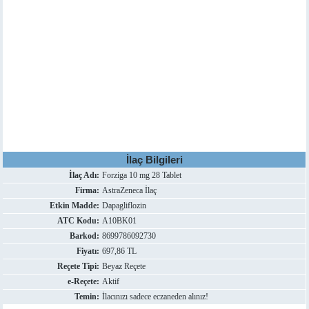
İlaç Bilgileri
İlaç Adı:
Forziga 10 mg 28 Tablet
Firma:
AstraZeneca İlaç
Etkin Madde:
Dapagliflozin
ATC Kodu:
A10BK01
Barkod:
8699786092730
Fiyatı:
697,86 TL
Reçete Tipi:
Beyaz Reçete
e-Reçete:
Aktif
Temin:
İlacınızı sadece eczaneden alınız!