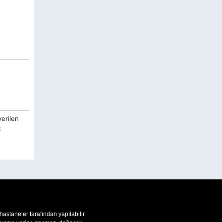
verilen
ç
 hastaneler tarafından yapılabilir.