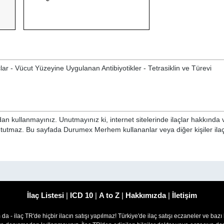
çlar - Vücut Yüzeyine Uygulanan Antibiyotikler - Tetrasiklin ve Türevi
n kullanmayınız. Unutmayınız ki, internet sitelerinde ilaçlar hakkında 
i tutmaz. Bu sayfada Durumex Merhem kullananlar veya diğer kişiler ila
İlaç Listesi
|
ICD 10
|
A to Z
|
Hakkımızda
|
İletişim
om da - ilaç TR'de hiçbir ilacın satışı yapılmaz! Türkiye'de ilaç satışı eczaneler ve bazı