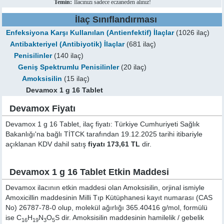
Temin:
İlacınızı sadece eczaneden alınız!
İlaç Sınıflandırması
Enfeksiyona Karşı Kullanılan (Antienfektif) İlaçlar
(1026 ilaç)
Antibakteriyel (Antibiyotik) İlaçlar
(681 ilaç)
Penisilinler
(140 ilaç)
Geniş Spektrumlu Penisilinler
(20 ilaç)
Amoksisilin
(15 ilaç)
Devamox 1 g 16 Tablet
Devamox Fiyatı
Devamox 1 g 16 Tablet, ilaç fiyatı: Türkiye Cumhuriyeti Sağlık
Bakanlığı'na bağlı TİTCK tarafından 19.12.2025 tarihi itibariyle
açıklanan KDV dahil satış
fiyatı 173,61 TL
dir.
Devamox 1 g 16 Tablet Etkin Maddesi
Devamox ilacının etkin maddesi olan Amoksisilin, orjinal ismiyle
Amoxicillin
maddesinin Milli Tıp Kütüphanesi kayıt numarası (CAS
No) 26787-78-0 olup, molekül ağırlığı 365.40416 g/mol, formülü
ise C
H
N
O
S dir. Amoksisilin maddesinin hamilelik / gebelik
16
19
3
5