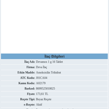
İlaç Bilgileri
İlaç Adı:
Devamox 1 g 16 Tablet
Firma:
Deva İlaç
Etkin Madde:
Amoksisilin Trihidrat
ATC Kodu:
J01CA04
Kamu Kodu:
A02179
Barkod:
8699525010025
Fiyatı:
173,61 TL
Reçete Tipi:
Beyaz Reçete
e-Reçete:
Aktif