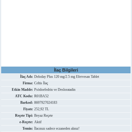
İlaç Bilgileri
İlaç Adı:
Deloday Plus 120 mg/2.5 mg Efervesan Tablet
Firma:
Celtis İlaç
Etkin Madde:
Psödoefedrin ve Desloratadin
ATC Kodu:
R01BA52
Barkod:
8697927024183
Fiyatı:
252,92 TL
Reçete Tipi:
Beyaz Reçete
e-Reçete:
Aktif
Temin:
İlacınızı sadece eczaneden alınız!