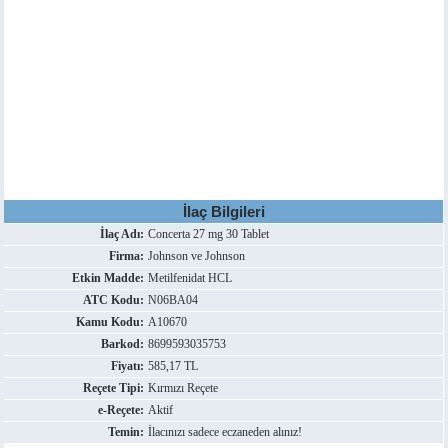
İlaç Bilgileri
İlaç Adı:
Concerta 27 mg 30 Tablet
Firma:
Johnson ve Johnson
Etkin Madde:
Metilfenidat HCL
ATC Kodu:
N06BA04
Kamu Kodu:
A10670
Barkod:
8699593035753
Fiyatı:
585,17 TL
Reçete Tipi:
Kırmızı Reçete
e-Reçete:
Aktif
Temin:
İlacınızı sadece eczaneden alınız!