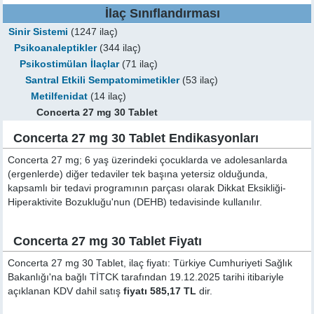
İlaç Sınıflandırması
Sinir Sistemi
(1247 ilaç)
Psikoanaleptikler
(344 ilaç)
Psikostimülan İlaçlar
(71 ilaç)
Santral Etkili Sempatomimetikler
(53 ilaç)
Metilfenidat
(14 ilaç)
Concerta 27 mg 30 Tablet
Concerta 27 mg 30 Tablet Endikasyonları
Concerta 27 mg; 6 yaş üzerindeki çocuklarda ve adolesanlarda
(ergenlerde) diğer tedaviler tek başına yetersiz olduğunda,
kapsamlı bir tedavi programının parçası olarak Dikkat Eksikliği-
Hiperaktivite Bozukluğu'nun (DEHB) tedavisinde kullanılır.
Concerta 27 mg 30 Tablet Fiyatı
Concerta 27 mg 30 Tablet, ilaç fiyatı: Türkiye Cumhuriyeti Sağlık
Bakanlığı'na bağlı TİTCK tarafından 19.12.2025 tarihi itibariyle
açıklanan KDV dahil satış
fiyatı 585,17 TL
dir.