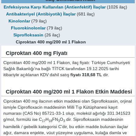
Enfeksiyona Karşı Kullanılan (Antienfektif) İlaçlar
(1026 ilaç)
Antibakteriyel (Antibiyotik) İlaçlar
(681 ilaç)
Kinolonlar
(79 ilaç)
Fluorokinolonlar
(79 ilaç)
Siprofloksasin
(26 ilaç)
Ciproktan 400 mg/200 ml 1 Flakon
Ciproktan 400 mg Fiyatı
Ciproktan 400 mg/200 ml 1 Flakon, ilaç fiyatı: Türkiye Cumhuriyeti
Sağlık Bakanlığı'na bağlı TİTCK tarafından 19.12.2025 tarihi
itibariyle açıklanan KDV dahil satış
fiyatı 318,68 TL
dir.
Ciproktan 400 mg/200 ml 1 Flakon Etkin Maddesi
Ciproktan 400 mg ilacının etkin maddesi olan Siprofloksasin, orjinal
ismiyle
Ciprofloxacin
maddesinin Milli Tıp Kütüphanesi kayıt
numarası (CAS No) 85721-33-1 olup, molekül ağırlığı 331.341523
g/mol, formülü ise C
H
FN
O
dir. Siprofloksasin maddesinin
17
18
3
3
hamilelik / gebelik kategorisi C'dir, bu etkin madde bulunan ilaçlar
ağız, damara enjekte, vüut yüzeyine uygulama, kulağa damla ve