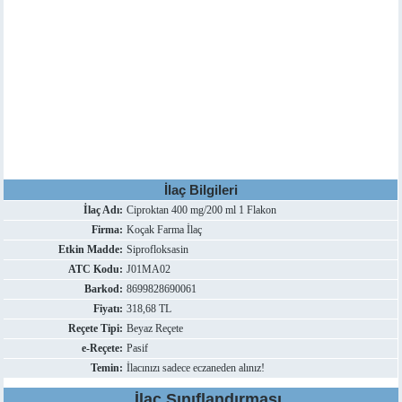
İlaç Bilgileri
İlaç Adı:
Ciproktan 400 mg/200 ml 1 Flakon
Firma:
Koçak Farma İlaç
Etkin Madde:
Siprofloksasin
ATC Kodu:
J01MA02
Barkod:
8699828690061
Fiyatı:
318,68 TL
Reçete Tipi:
Beyaz Reçete
e-Reçete:
Pasif
Temin:
İlacınızı sadece eczaneden alınız!
İlaç Sınıflandırması