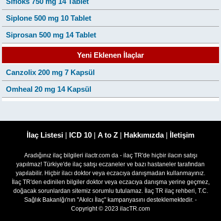
Sifloks 750 mg 14 Tablet
Siplone 500 mg 10 Tablet
Siprosan 500 mg 14 Tablet
Yeni Eklenen İlaçlar
Canzolix 200 mg 7 Kapsül
Omheal 20 mg 14 Kapsül
İlaç Listesi
|
ICD 10
|
A to Z
|
Hakkımızda
|
İletişim
Aradığınız ilaç bilgileri ilactr.com da - ilaç TR'de hiçbir ilacın satışı
yapılmaz! Türkiye'de ilaç satışı eczaneler ve bazı hastaneler tarafından
yapılabilir. Hiçbir ilacı doktor veya eczacıya danışmadan kullanmayınız.
İlaç TR'den edinilen bilgiler doktor veya eczacıya danışma yerine geçmez,
doğacak sorunlardan sitemiz sorumlu tutulamaz. İlaç TR ilaç rehberi, T.C.
Sağlık Bakanlğı'nın "Akılcı İlaç" kampanyasını desteklemektedir. -
Copyright © 2023 ilacTR.com