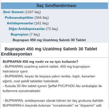
İlaç Sınıflandırması
Sinir Sistemi
(1247 ilaç)
Psikoanaleptikler
(344 ilaç)
Antidepresanlar
(161 ilaç)
Diğer Antidepresanlar
(72 ilaç)
Bupropion
(7 ilaç)
Buprapan 450 mg Uzatılmış Salımlı 30 Tablet
Buprapan 450 mg Uzatılmış Salımlı 30 Tablet
Endikasyonları
BUPRAPAN 450 mg nedir ve ne için kullanılır?
- BUPRAPAN uzatılmış salımlı tablet, 450 mg bupropiyon
hidroklorür içerir.
- BUPRAPAN, beyaz ile beyaza yakın renkte, kaplı, kenarları
eğimli, oval şekilli tabletler halindedir.
- Kutuda 30 film tablet içeren Şeffaf PVC/PVDC Alu ambalajlar ile
kullanıma sunulmaktadır.
- BUPRAPAN, antidepresan olarak bilinen bir ilaç grubuna dahildir.
BUPRAPAN'ın beyinde bulunan "noradrenalin" ve "dopamin" adlı