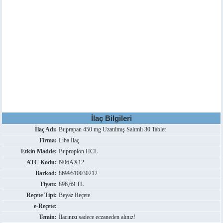
İlaç Bilgileri
İlaç Adı:
Buprapan 450 mg Uzatılmış Salımlı 30 Tablet
Firma:
Liba İlaç
Etkin Madde:
Bupropion HCL
ATC Kodu:
N06AX12
Barkod:
8699510030212
Fiyatı:
896,69 TL
Reçete Tipi:
Beyaz Reçete
e-Reçete:
Temin:
İlacınızı sadece eczaneden alınız!