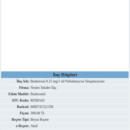
İlaç Bilgileri
İlaç Adı:
Budenosin 0.25 mg/1 ml Nebulizasyon Süspansiyonu
Firma:
Neutec İnhaler İlaç
Etkin Madde:
Budesonid
ATC Kodu:
R03BA02
Barkod:
8680741521358
Fiyatı:
300,00 TL
Reçete Tipi:
Beyaz Reçete
e-Reçete:
Aktif