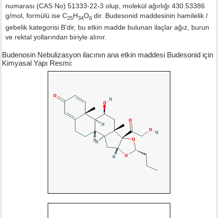
numarası (CAS No) 51333-22-3 olup, molekül ağırlığı 430.53386
g/mol, formülü ise C
H
O
dir. Budesonid maddesinin hamilelik /
25
34
6
gebelik kategorisi B'dir, bu etkin madde bulunan ilaçlar ağız, burun
ve rektal yollarından biriyle alınır.
Budenosin Nebulizasyon ilacının ana etkin maddesi Budesonid için
Kimyasal Yapı Resmi: