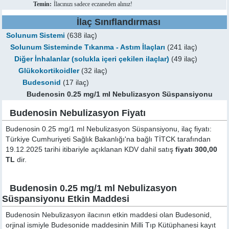
Temin:
İlacınızı sadece eczaneden alınız!
İlaç Sınıflandırması
Solunum Sistemi
(638 ilaç)
Solunum Sisteminde Tıkanma - Astım İlaçları
(241 ilaç)
Diğer İnhalanlar (solukla içeri çekilen ilaçlar)
(49 ilaç)
Glükokortikoidler
(32 ilaç)
Budesonid
(17 ilaç)
Budenosin 0.25 mg/1 ml Nebulizasyon Süspansiyonu
Budenosin Nebulizasyon Fiyatı
Budenosin 0.25 mg/1 ml Nebulizasyon Süspansiyonu, ilaç fiyatı:
Türkiye Cumhuriyeti Sağlık Bakanlığı'na bağlı TİTCK tarafından
19.12.2025 tarihi itibariyle açıklanan KDV dahil satış
fiyatı 300,00
TL
dir.
Budenosin 0.25 mg/1 ml Nebulizasyon
Süspansiyonu Etkin Maddesi
Budenosin Nebulizasyon ilacının etkin maddesi olan Budesonid,
orjinal ismiyle
Budesonide
maddesinin Milli Tıp Kütüphanesi kayıt