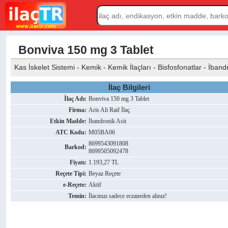
Bonviva 150 mg 3 Tablet
Kas İskelet Sistemi - Kemik - Kemik İlaçları - Bisfosfonatlar - İband
İlaç Bilgileri
İlaç Adı:
Bonviva 150 mg 3 Tablet
Firma:
Aris Ali Raif İlaç
Etkin Madde:
İbandronik Asit
ATC Kodu:
M05BA06
8699543091808
Barkod:
8699505092478
Fiyatı:
1.193,27 TL
Reçete Tipi:
Beyaz Reçete
e-Reçete:
Aktif
Temin:
İlacınızı sadece eczaneden alınız!