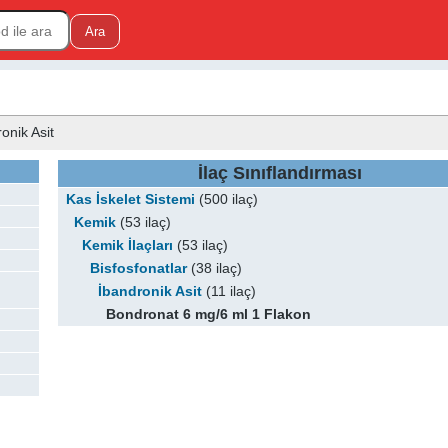
ronik Asit
İlaç Sınıflandırması
Kas İskelet Sistemi
(500 ilaç)
Kemik
(53 ilaç)
Kemik İlaçları
(53 ilaç)
Bisfosfonatlar
(38 ilaç)
İbandronik Asit
(11 ilaç)
Bondronat 6 mg/6 ml 1 Flakon