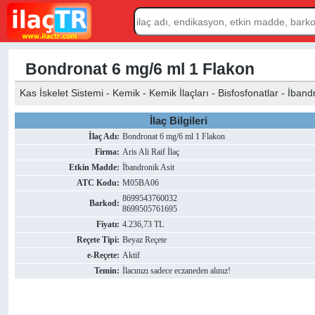
Bondronat 6 mg/6 ml 1 Flakon
Kas İskelet Sistemi - Kemik - Kemik İlaçları - Bisfosfonatlar - İband
İlaç Bilgileri
İlaç Adı:
Bondronat 6 mg/6 ml 1 Flakon
Firma:
Aris Ali Raif İlaç
Etkin Madde:
İbandronik Asit
ATC Kodu:
M05BA06
8699543760032
Barkod:
8699505761695
Fiyatı:
4.236,73 TL
Reçete Tipi:
Beyaz Reçete
e-Reçete:
Aktif
Temin:
İlacınızı sadece eczaneden alınız!