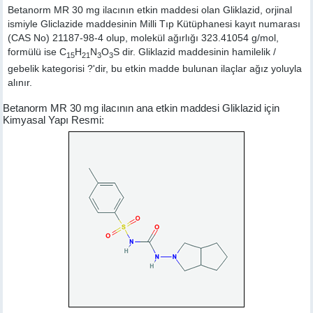
Betanorm MR 30 mg ilacının etkin maddesi olan Gliklazid, orjinal
ismiyle
Gliclazide
maddesinin Milli Tıp Kütüphanesi kayıt numarası
(CAS No) 21187-98-4 olup, molekül ağırlığı 323.41054 g/mol,
formülü ise C
H
N
O
S dir. Gliklazid maddesinin hamilelik /
15
21
3
3
gebelik kategorisi ?'dir, bu etkin madde bulunan ilaçlar ağız yoluyla
alınır.
Betanorm MR 30 mg ilacının ana etkin maddesi Gliklazid için
Kimyasal Yapı Resmi: