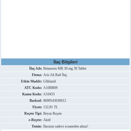
İlaç Bilgileri
İlaç Adı:
Betanorm MR 30 mg 30 Tablet
Firma:
Aris Ali Raif İlaç
Etkin Madde:
Gliklazid
ATC Kodu:
A10BB09
Kamu Kodu:
A10455
Barkod:
8699543030012
Fiyatı:
132,81 TL
Reçete Tipi:
Beyaz Reçete
e-Reçete:
Aktif
Temin:
İlacınızı sadece eczaneden alınız!