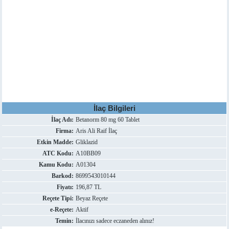
İlaç Bilgileri
İlaç Adı:
Betanorm 80 mg 60 Tablet
Firma:
Aris Ali Raif İlaç
Etkin Madde:
Gliklazid
ATC Kodu:
A10BB09
Kamu Kodu:
A01304
Barkod:
8699543010144
Fiyatı:
196,87 TL
Reçete Tipi:
Beyaz Reçete
e-Reçete:
Aktif
Temin:
İlacınızı sadece eczaneden alınız!