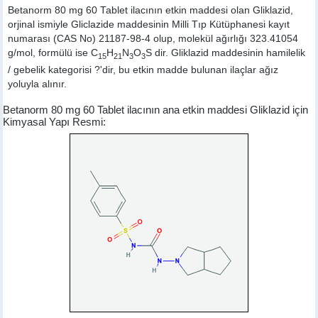
Betanorm 80 mg 60 Tablet ilacının etkin maddesi olan Gliklazid,
orjinal ismiyle
Gliclazide
maddesinin Milli Tıp Kütüphanesi kayıt
numarası (CAS No) 21187-98-4 olup, molekül ağırlığı 323.41054
g/mol, formülü ise C
H
N
O
S dir. Gliklazid maddesinin hamilelik
15
21
3
3
/ gebelik kategorisi ?'dir, bu etkin madde bulunan ilaçlar ağız
yoluyla alınır.
Betanorm 80 mg 60 Tablet ilacının ana etkin maddesi Gliklazid için
Kimyasal Yapı Resmi: