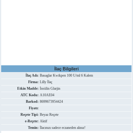
İlaç Bilgileri
İlaç Adı:
Basaglar Kwikpen 100 U/ml 6 Kalem
Firma:
Lilly İlaç
Etkin Madde:
İnsülin Glarjin
ATC Kodu:
A10AE04
Barkod:
8699673954424
Fiyatı:
Reçete Tipi:
Beyaz Reçete
e-Reçete:
Aktif
Temin:
İlacınızı sadece eczaneden alınız!