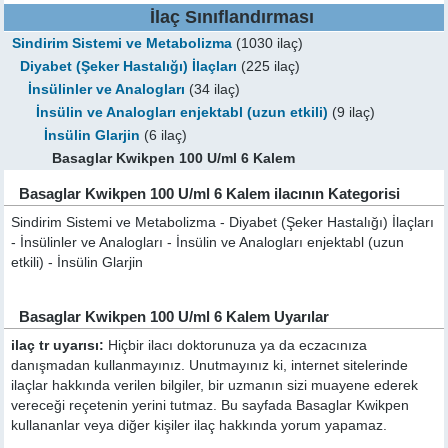
İlaç Sınıflandırması
Sindirim Sistemi ve Metabolizma
(1030 ilaç)
Diyabet (Şeker Hastalığı) İlaçları
(225 ilaç)
İnsülinler ve Analogları
(34 ilaç)
İnsülin ve Analogları enjektabl (uzun etkili)
(9 ilaç)
İnsülin Glarjin
(6 ilaç)
Basaglar Kwikpen 100 U/ml 6 Kalem
Basaglar Kwikpen 100 U/ml 6 Kalem ilacının Kategorisi
Sindirim Sistemi ve Metabolizma - Diyabet (Şeker Hastalığı) İlaçları
- İnsülinler ve Analogları - İnsülin ve Analogları enjektabl (uzun
etkili) - İnsülin Glarjin
Basaglar Kwikpen 100 U/ml 6 Kalem Uyarılar
ilaç tr uyarısı:
Hiçbir ilacı doktorunuza ya da eczacınıza
danışmadan kullanmayınız. Unutmayınız ki, internet sitelerinde
ilaçlar hakkında verilen bilgiler, bir uzmanın sizi muayene ederek
vereceği reçetenin yerini tutmaz. Bu sayfada Basaglar Kwikpen
kullananlar veya diğer kişiler ilaç hakkında yorum yapamaz.