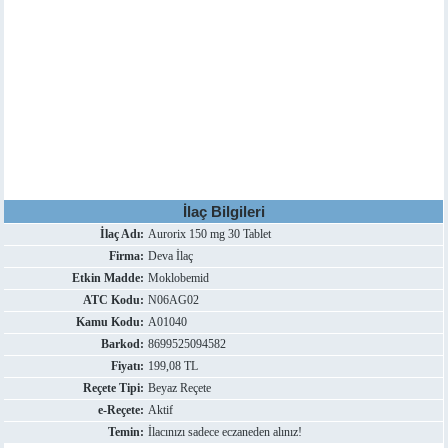
İlaç Bilgileri
İlaç Adı:
Aurorix 150 mg 30 Tablet
Firma:
Deva İlaç
Etkin Madde:
Moklobemid
ATC Kodu:
N06AG02
Kamu Kodu:
A01040
Barkod:
8699525094582
Fiyatı:
199,08 TL
Reçete Tipi:
Beyaz Reçete
e-Reçete:
Aktif
Temin:
İlacınızı sadece eczaneden alınız!