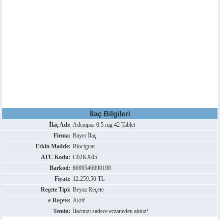
İlaç Bilgileri
İlaç Adı:
Adempas 0.5 mg 42 Tablet
Firma:
Bayer İlaç
Etkin Madde:
Riociguat
ATC Kodu:
C02KX05
Barkod:
8699546090198
Fiyatı:
12.259,50 TL
Reçete Tipi:
Beyaz Reçete
e-Reçete:
Aktif
Temin:
İlacınızı sadece eczaneden alınız!