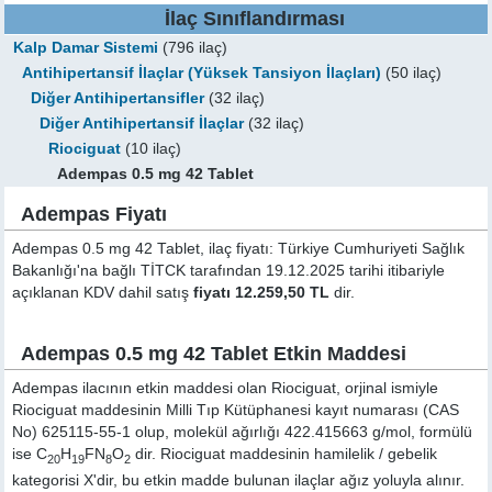
İlaç Sınıflandırması
Kalp Damar Sistemi
(796 ilaç)
Antihipertansif İlaçlar (Yüksek Tansiyon İlaçları)
(50 ilaç)
Diğer Antihipertansifler
(32 ilaç)
Diğer Antihipertansif İlaçlar
(32 ilaç)
Riociguat
(10 ilaç)
Adempas 0.5 mg 42 Tablet
Adempas Fiyatı
Adempas 0.5 mg 42 Tablet, ilaç fiyatı: Türkiye Cumhuriyeti Sağlık
Bakanlığı'na bağlı TİTCK tarafından 19.12.2025 tarihi itibariyle
açıklanan KDV dahil satış
fiyatı 12.259,50 TL
dir.
Adempas 0.5 mg 42 Tablet Etkin Maddesi
Adempas ilacının etkin maddesi olan Riociguat, orjinal ismiyle
Riociguat
maddesinin Milli Tıp Kütüphanesi kayıt numarası (CAS
No) 625115-55-1 olup, molekül ağırlığı 422.415663 g/mol, formülü
ise C
H
FN
O
dir. Riociguat maddesinin hamilelik / gebelik
20
19
8
2
kategorisi X'dir, bu etkin madde bulunan ilaçlar ağız yoluyla alınır.