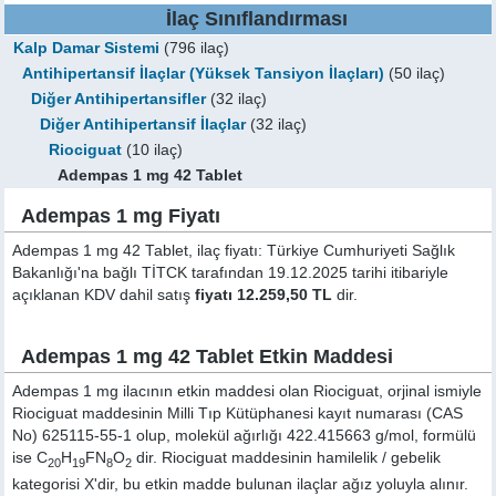
İlaç Sınıflandırması
Kalp Damar Sistemi
(796 ilaç)
Antihipertansif İlaçlar (Yüksek Tansiyon İlaçları)
(50 ilaç)
Diğer Antihipertansifler
(32 ilaç)
Diğer Antihipertansif İlaçlar
(32 ilaç)
Riociguat
(10 ilaç)
Adempas 1 mg 42 Tablet
Adempas 1 mg Fiyatı
Adempas 1 mg 42 Tablet, ilaç fiyatı: Türkiye Cumhuriyeti Sağlık
Bakanlığı'na bağlı TİTCK tarafından 19.12.2025 tarihi itibariyle
açıklanan KDV dahil satış
fiyatı 12.259,50 TL
dir.
Adempas 1 mg 42 Tablet Etkin Maddesi
Adempas 1 mg ilacının etkin maddesi olan Riociguat, orjinal ismiyle
Riociguat
maddesinin Milli Tıp Kütüphanesi kayıt numarası (CAS
No) 625115-55-1 olup, molekül ağırlığı 422.415663 g/mol, formülü
ise C
H
FN
O
dir. Riociguat maddesinin hamilelik / gebelik
20
19
8
2
kategorisi X'dir, bu etkin madde bulunan ilaçlar ağız yoluyla alınır.