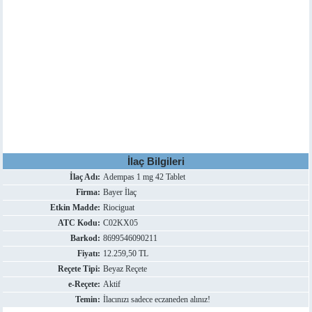
İlaç Bilgileri
İlaç Adı:
Adempas 1 mg 42 Tablet
Firma:
Bayer İlaç
Etkin Madde:
Riociguat
ATC Kodu:
C02KX05
Barkod:
8699546090211
Fiyatı:
12.259,50 TL
Reçete Tipi:
Beyaz Reçete
e-Reçete:
Aktif
Temin:
İlacınızı sadece eczaneden alınız!