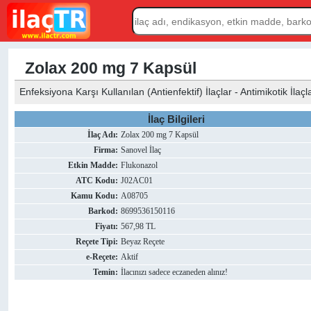
Zolax 200 mg 7 Kapsül
Enfeksiyona Karşı Kullanılan (Antienfektif) İlaçlar - Antimikotik İlaçl
İlaç Bilgileri
İlaç Adı:
Zolax 200 mg 7 Kapsül
Firma:
Sanovel İlaç
Etkin Madde:
Flukonazol
ATC Kodu:
J02AC01
Kamu Kodu:
A08705
Barkod:
8699536150116
Fiyatı:
567,98 TL
Reçete Tipi:
Beyaz Reçete
e-Reçete:
Aktif
Temin:
İlacınızı sadece eczaneden alınız!