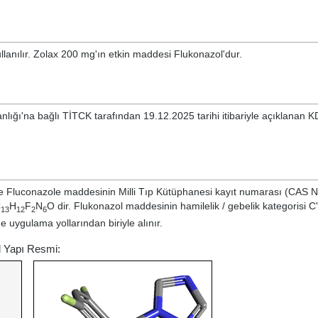
lanılır. Zolax 200 mg'ın etkin maddesi Flukonazol'dur.
nlığı'na bağlı TİTCK tarafından 19.12.2025 tarihi itibariyle açıklanan K
le
Fluconazole
maddesinin Milli Tıp Kütüphanesi kayıt numarası (CAS N
C
H
F
N
O dir. Flukonazol maddesinin hamilelik / gebelik kategorisi C'
13
12
2
6
 uygulama yollarından biriyle alınır.
l Yapı Resmi: