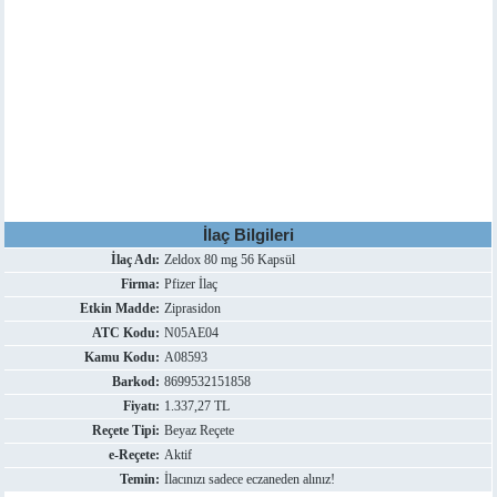
İlaç Bilgileri
İlaç Adı:
Zeldox 80 mg 56 Kapsül
Firma:
Pfizer İlaç
Etkin Madde:
Ziprasidon
ATC Kodu:
N05AE04
Kamu Kodu:
A08593
Barkod:
8699532151858
Fiyatı:
1.337,27 TL
Reçete Tipi:
Beyaz Reçete
e-Reçete:
Aktif
Temin:
İlacınızı sadece eczaneden alınız!