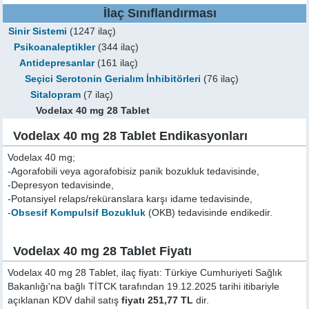
İlaç Sınıflandırması
Sinir Sistemi
(1247 ilaç)
Psikoanaleptikler
(344 ilaç)
Antidepresanlar
(161 ilaç)
Seçici Serotonin Gerialım İnhibitörleri
(76 ilaç)
Sitalopram
(7 ilaç)
Vodelax 40 mg 28 Tablet
Vodelax 40 mg 28 Tablet Endikasyonları
Vodelax 40 mg;
-Agorafobili veya agorafobisiz panik bozukluk tedavisinde,
-Depresyon tedavisinde,
-Potansiyel relaps/reküranslara karşı idame tedavisinde,
-
Obsesif Kompulsif Bozukluk
(OKB) tedavisinde endikedir.
Vodelax 40 mg 28 Tablet Fiyatı
Vodelax 40 mg 28 Tablet, ilaç fiyatı: Türkiye Cumhuriyeti Sağlık
Bakanlığı'na bağlı TİTCK tarafından 19.12.2025 tarihi itibariyle
açıklanan KDV dahil satış
fiyatı 251,77 TL
dir.