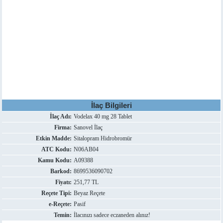
İlaç Bilgileri
İlaç Adı:
Vodelax 40 mg 28 Tablet
Firma:
Sanovel İlaç
Etkin Madde:
Sitalopram Hidrobromür
ATC Kodu:
N06AB04
Kamu Kodu:
A09388
Barkod:
8699536090702
Fiyatı:
251,77 TL
Reçete Tipi:
Beyaz Reçete
e-Reçete:
Pasif
Temin:
İlacınızı sadece eczaneden alınız!