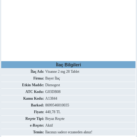
İlaç Bilgileri
İlaç Adı:
Visanne 2 mg 28 Tablet
Firma:
Bayer İlaç
Etkin Madde:
Dienogest
ATC Kodu:
G03DB08
Kamu Kodu:
A13844
Barkod:
8699546010035
Fiyatı:
440,78 TL
Reçete Tipi:
Beyaz Reçete
e-Reçete:
Aktif
Temin:
İlacınızı sadece eczaneden alınız!