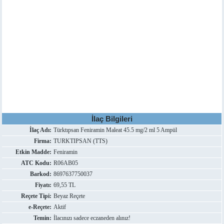
İlaç Bilgileri
İlaç Adı:
Türktıpsan Feniramin Maleat 45.5 mg/2 ml 5 Ampül
Firma:
TURKTIPSAN (TTS)
Etkin Madde:
Feniramin
ATC Kodu:
R06AB05
Barkod:
8697637750037
Fiyatı:
69,55 TL
Reçete Tipi:
Beyaz Reçete
e-Reçete:
Aktif
Temin:
İlacınızı sadece eczaneden alınız!