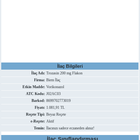
İlaç Bilgileri
İlaç Adı:
Trozasin 200 mg Flakon
Firma:
Biem İlaç
Etkin Madde:
Vorikonazol
ATC Kodu:
J02AC03
Barkod:
8699702773019
Fiyatı:
1.081,91 TL
Reçete Tipi:
Beyaz Reçete
e-Reçete:
Aktif
Temin:
İlacınızı sadece eczaneden alınız!
İlaç Sınıflandırması