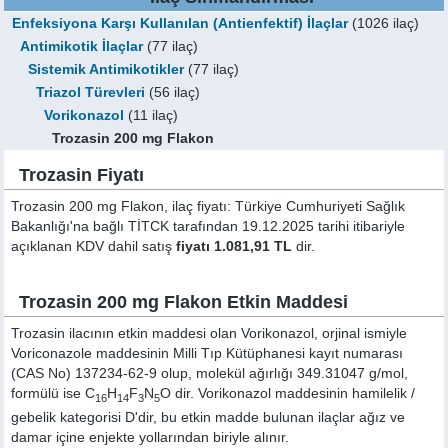
Enfeksiyona Karşı Kullanılan (Antienfektif) İlaçlar
(1026 ilaç)
Antimikotik İlaçlar
(77 ilaç)
Sistemik Antimikotikler
(77 ilaç)
Triazol Türevleri
(56 ilaç)
Vorikonazol
(11 ilaç)
Trozasin 200 mg Flakon
Trozasin Fiyatı
Trozasin 200 mg Flakon, ilaç fiyatı: Türkiye Cumhuriyeti Sağlık
Bakanlığı'na bağlı TİTCK tarafından 19.12.2025 tarihi itibariyle
açıklanan KDV dahil satış
fiyatı 1.081,91 TL
dir.
Trozasin 200 mg Flakon Etkin Maddesi
Trozasin ilacının etkin maddesi olan Vorikonazol, orjinal ismiyle
Voriconazole
maddesinin Milli Tıp Kütüphanesi kayıt numarası
(CAS No) 137234-62-9 olup, molekül ağırlığı 349.31047 g/mol,
formülü ise C
H
F
N
O dir. Vorikonazol maddesinin hamilelik /
16
14
3
5
gebelik kategorisi D'dir, bu etkin madde bulunan ilaçlar ağız ve
damar içine enjekte yollarından biriyle alınır.