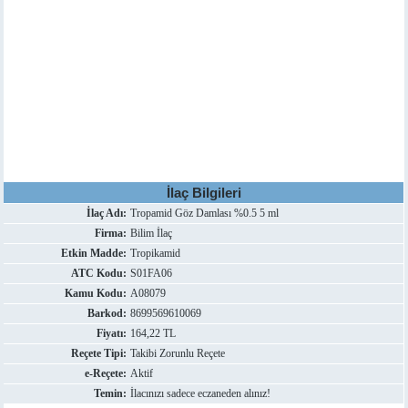
İlaç Bilgileri
İlaç Adı:
Tropamid Göz Damlası %0.5 5 ml
Firma:
Bilim İlaç
Etkin Madde:
Tropikamid
ATC Kodu:
S01FA06
Kamu Kodu:
A08079
Barkod:
8699569610069
Fiyatı:
164,22 TL
Reçete Tipi:
Takibi Zorunlu Reçete
e-Reçete:
Aktif
Temin:
İlacınızı sadece eczaneden alınız!