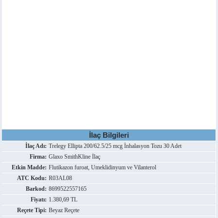
İlaç Bilgileri
İlaç Adı:
Trelegy Ellipta 200/62.5/25 mcg İnhalasyon Tozu 30 Adet
Firma:
Glaxo SmithKline İlaç
Etkin Madde:
Flutikazon furoat, Umeklidinyum ve Vilanterol
ATC Kodu:
R03AL08
Barkod:
8699522557165
Fiyatı:
1.380,69 TL
Reçete Tipi:
Beyaz Reçete