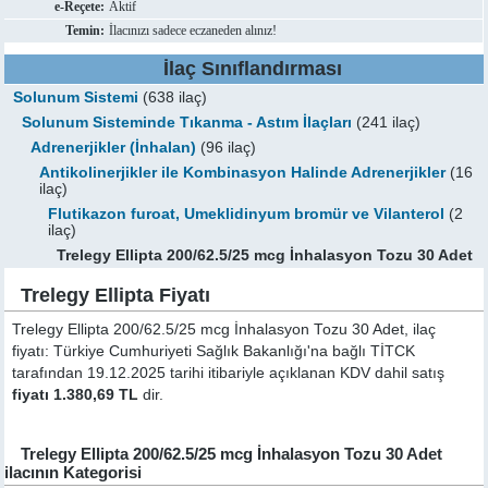
e-Reçete:
Aktif
Temin:
İlacınızı sadece eczaneden alınız!
İlaç Sınıflandırması
Solunum Sistemi
(638 ilaç)
Solunum Sisteminde Tıkanma - Astım İlaçları
(241 ilaç)
Adrenerjikler (İnhalan)
(96 ilaç)
Antikolinerjikler ile Kombinasyon Halinde Adrenerjikler
(16
ilaç)
Flutikazon furoat, Umeklidinyum bromür ve Vilanterol
(2
ilaç)
Trelegy Ellipta 200/62.5/25 mcg İnhalasyon Tozu 30 Adet
Trelegy Ellipta Fiyatı
Trelegy Ellipta 200/62.5/25 mcg İnhalasyon Tozu 30 Adet, ilaç
fiyatı: Türkiye Cumhuriyeti Sağlık Bakanlığı'na bağlı TİTCK
tarafından 19.12.2025 tarihi itibariyle açıklanan KDV dahil satış
fiyatı 1.380,69 TL
dir.
Trelegy Ellipta 200/62.5/25 mcg İnhalasyon Tozu 30 Adet
ilacının Kategorisi