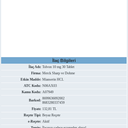
İlaç Bilgileri
İlaç Adı:
Tolvon 10 mg 30 Tablet
Firma:
Merck Sharp ve Dohme
Etkin Madde:
Mianserin HCL
ATC Kodu:
N06AX03
Kamu Kodu:
A07949
8699636092002
Barkod:
8683280337459
Fiyatı:
132,81 TL
Reçete Tipi:
Beyaz Reçete
e-Reçete:
Aktif
Temin:
İlacınızı sadece eczaneden alınız!