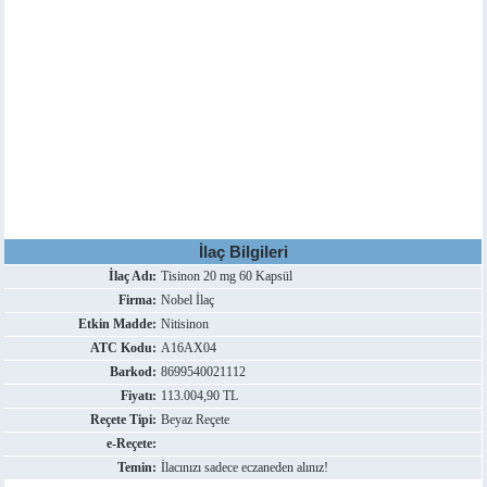
İlaç Bilgileri
İlaç Adı:
Tisinon 20 mg 60 Kapsül
Firma:
Nobel İlaç
Etkin Madde:
Nitisinon
ATC Kodu:
A16AX04
Barkod:
8699540021112
Fiyatı:
113.004,90 TL
Reçete Tipi:
Beyaz Reçete
e-Reçete:
Temin:
İlacınızı sadece eczaneden alınız!