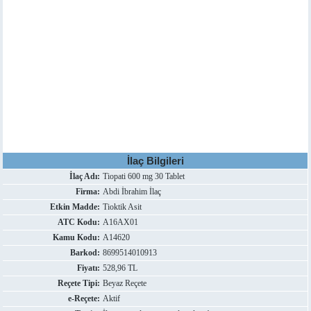
İlaç Bilgileri
İlaç Adı:
Tiopati 600 mg 30 Tablet
Firma:
Abdi İbrahim İlaç
Etkin Madde:
Tioktik Asit
ATC Kodu:
A16AX01
Kamu Kodu:
A14620
Barkod:
8699514010913
Fiyatı:
528,96 TL
Reçete Tipi:
Beyaz Reçete
e-Reçete:
Aktif