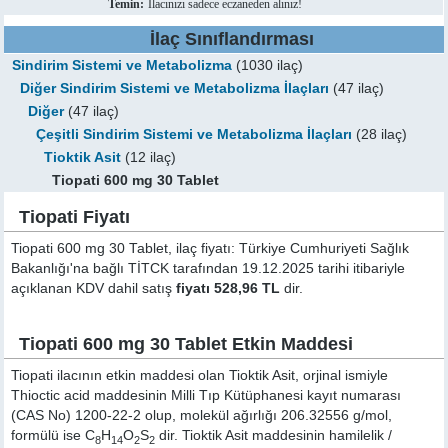
Temin:
İlacınızı sadece eczaneden alınız!
İlaç Sınıflandırması
Sindirim Sistemi ve Metabolizma
(1030 ilaç)
Diğer Sindirim Sistemi ve Metabolizma İlaçları
(47 ilaç)
Diğer
(47 ilaç)
Çeşitli Sindirim Sistemi ve Metabolizma İlaçları
(28 ilaç)
Tioktik Asit
(12 ilaç)
Tiopati 600 mg 30 Tablet
Tiopati Fiyatı
Tiopati 600 mg 30 Tablet, ilaç fiyatı: Türkiye Cumhuriyeti Sağlık
Bakanlığı'na bağlı TİTCK tarafından 19.12.2025 tarihi itibariyle
açıklanan KDV dahil satış
fiyatı 528,96 TL
dir.
Tiopati 600 mg 30 Tablet Etkin Maddesi
Tiopati ilacının etkin maddesi olan Tioktik Asit, orjinal ismiyle
Thioctic acid
maddesinin Milli Tıp Kütüphanesi kayıt numarası
(CAS No) 1200-22-2 olup, molekül ağırlığı 206.32556 g/mol,
formülü ise C
H
O
S
dir. Tioktik Asit maddesinin hamilelik /
8
14
2
2