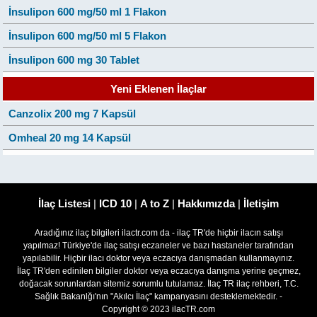
İnsulipon 600 mg/50 ml 1 Flakon
İnsulipon 600 mg/50 ml 5 Flakon
İnsulipon 600 mg 30 Tablet
Yeni Eklenen İlaçlar
Canzolix 200 mg 7 Kapsül
Omheal 20 mg 14 Kapsül
İlaç Listesi
|
ICD 10
|
A to Z
|
Hakkımızda
|
İletişim
Aradığınız ilaç bilgileri ilactr.com da - ilaç TR'de hiçbir ilacın satışı
yapılmaz! Türkiye'de ilaç satışı eczaneler ve bazı hastaneler tarafından
yapılabilir. Hiçbir ilacı doktor veya eczacıya danışmadan kullanmayınız.
İlaç TR'den edinilen bilgiler doktor veya eczacıya danışma yerine geçmez,
doğacak sorunlardan sitemiz sorumlu tutulamaz. İlaç TR ilaç rehberi, T.C.
Sağlık Bakanlğı'nın "Akılcı İlaç" kampanyasını desteklemektedir. -
Copyright © 2023 ilacTR.com