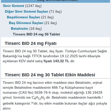
Sinir Sistemi
(1247 ilaç)
Diğer Sinir Sistemi İlaçları
(71 ilaç)
Başdönmesi İlaçları
(21 ilaç)
Baş Dönmesi İlaçları
(21 ilaç)
Betahistin
(18 ilaç)
Tinserc BID 24 mg 30 Tablet
Tinserc BID 24 mg Fiyatı
Tinserc BID 24 mg 30 Tablet, ilaç fiyatı: Türkiye Cumhuriyeti Sağlık
Bakanlığı'na bağlı TİTCK tarafından 19.12.2025 tarihi itibariyle
açıklanan KDV dahil satış
fiyatı 143,32 TL
dir.
Tinserc BID 24 mg 30 Tablet Etkin Maddesi
Tinserc BID 24 mg ilacının etkin maddesi olan Betahistin, orjinal
ismiyle
Betahistine
maddesinin Milli Tıp Kütüphanesi kayıt
numarası (CAS No) 5638-76-6 olup, molekül ağırlığı 136.19428
g/mol, formülü ise C
H
N
dir. Betahistin maddesinin hamilelik /
8
12
2
gebelik kategorisi ?'dir, bu etkin madde bulunan ilaçlar ağız yoluyla
alınır.