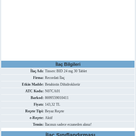
İlaç Bilgileri
İlaç Adı:
Tinserc BID 24 mg 30 Tablet
Firma:
Recordati İlaç
Etkin Madde:
Betahistin Dihidroklorür
ATC Kodu:
N07CA01
Barkod:
8699559010411
Fiyatı:
143,32 TL
Reçete Tipi:
Beyaz Reçete
e-Reçete:
Aktif
Temin:
İlacınızı sadece eczaneden alınız!
İlaç Sınıflandırması