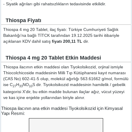
- Siyatik ağrıları gibi rahatsızlıkların tedavisinde etkilidir.
Thiospa Fiyatı
Thiospa 4 mg 20 Tablet, ilaç fiyatı: Türkiye Cumhuriyeti Sağlık
Bakanlığı'na bağlı TİTCK tarafından 19.12.2025 tarihi itibariyle
açıklanan KDV dahil satış
fiyatı 200,11 TL
dir.
Thiospa 4 mg 20 Tablet Etkin Maddesi
Thiospa ilacının etkin maddesi olan Tiyokolsikozid, orjinal ismiyle
Thiocolchicoside
maddesinin Milli Tıp Kütüphanesi kayıt numarası
(CAS No) 602-41-5 olup, molekül ağırlığı 563.61662 g/mol, formülü
ise C
H
NO
S dir. Tiyokolsikozid maddesinin hamilelik / gebelik
27
33
10
kategorisi X'dir, bu etkin madde bulunan ilaçlar ağız, vücut yüzeyi
ve kas içine enjekte yollarından biriyle alınır.
Thiospa ilacının ana etkin maddesi Tiyokolsikozid için Kimyasal
Yapı Resmi: