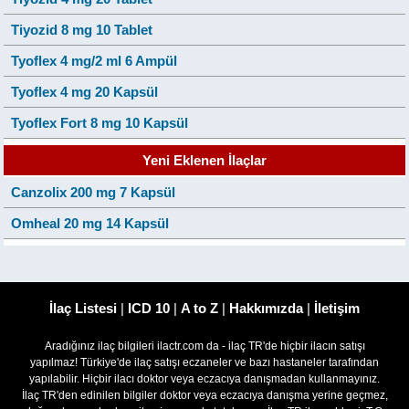
Tiyozid 8 mg 10 Tablet
Tyoflex 4 mg/2 ml 6 Ampül
Tyoflex 4 mg 20 Kapsül
Tyoflex Fort 8 mg 10 Kapsül
Yeni Eklenen İlaçlar
Canzolix 200 mg 7 Kapsül
Omheal 20 mg 14 Kapsül
İlaç Listesi
|
ICD 10
|
A to Z
|
Hakkımızda
|
İletişim
Aradığınız ilaç bilgileri ilactr.com da - ilaç TR'de hiçbir ilacın satışı
yapılmaz! Türkiye'de ilaç satışı eczaneler ve bazı hastaneler tarafından
yapılabilir. Hiçbir ilacı doktor veya eczacıya danışmadan kullanmayınız.
İlaç TR'den edinilen bilgiler doktor veya eczacıya danışma yerine geçmez,