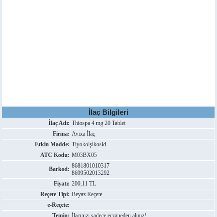
İlaç Bilgileri
İlaç Adı:
Thiospa 4 mg 20 Tablet
Firma:
Avixa İlaç
Etkin Madde:
Tiyokolşikosid
ATC Kodu:
M03BX05
8681801010317
Barkod:
8699502013292
Fiyatı:
200,11 TL
Reçete Tipi:
Beyaz Reçete
e-Reçete:
Temin:
İlacınızı sadece eczaneden alınız!