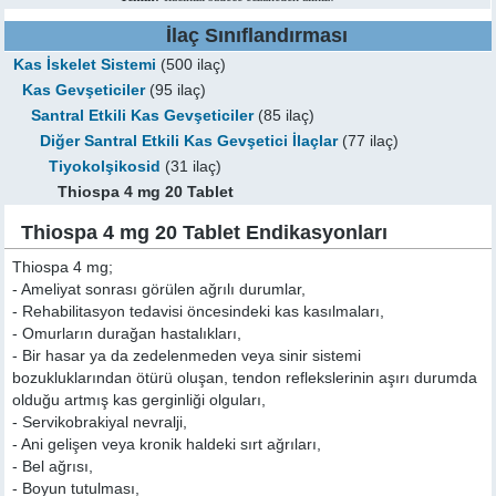
İlaç Sınıflandırması
Kas İskelet Sistemi
(500 ilaç)
Kas Gevşeticiler
(95 ilaç)
Santral Etkili Kas Gevşeticiler
(85 ilaç)
Diğer Santral Etkili Kas Gevşetici İlaçlar
(77 ilaç)
Tiyokolşikosid
(31 ilaç)
Thiospa 4 mg 20 Tablet
Thiospa 4 mg 20 Tablet Endikasyonları
Thiospa 4 mg;
- Ameliyat sonrası görülen ağrılı durumlar,
- Rehabilitasyon tedavisi öncesindeki kas kasılmaları,
- Omurların durağan hastalıkları,
- Bir hasar ya da zedelenmeden veya sinir sistemi
bozukluklarından ötürü oluşan, tendon reflekslerinin aşırı durumda
olduğu artmış kas gerginliği olguları,
- Servikobrakiyal nevralji,
- Ani gelişen veya kronik haldeki sırt ağrıları,
- Bel ağrısı,
- Boyun tutulması,