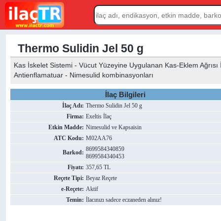
Thermo Sulidin Jel 50 g
Kas İskelet Sistemi - Vücut Yüzeyine Uygulanan Kas-Eklem Ağrısı İla
Antienflamatuar - Nimesulid kombinasyonları
İlaç Bilgileri
İlaç Adı:
Thermo Sulidin Jel 50 g
Firma:
Exeltis İlaç
Etkin Madde:
Nimesulid ve Kapsaisin
ATC Kodu:
M02AA76
8699584340859
Barkod:
8699584340453
Fiyatı:
357,65 TL
Reçete Tipi:
Beyaz Reçete
e-Reçete:
Aktif
Temin:
İlacınızı sadece eczaneden alınız!