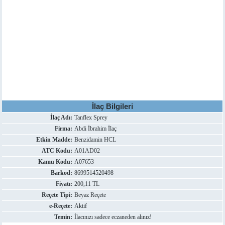
İlaç Bilgileri
İlaç Adı:
Tanflex Sprey
Firma:
Abdi İbrahim İlaç
Etkin Madde:
Benzidamin HCL
ATC Kodu:
A01AD02
Kamu Kodu:
A07653
Barkod:
8699514520498
Fiyatı:
200,11 TL
Reçete Tipi:
Beyaz Reçete
e-Reçete:
Aktif
Temin:
İlacınızı sadece eczaneden alınız!