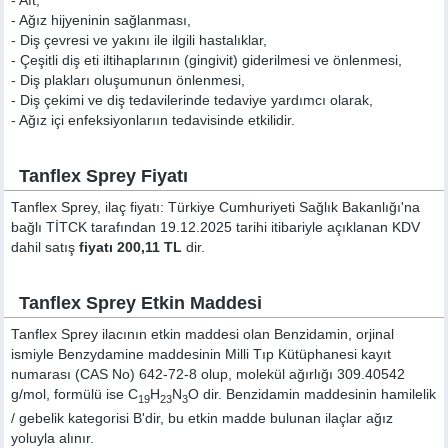
- Aft,
- Ağız hijyeninin sağlanması,
- Diş çevresi ve yakını ile ilgili hastalıklar,
- Çeşitli diş eti iltihaplarının (gingivit) giderilmesi ve önlenmesi,
- Diş plakları oluşumunun önlenmesi,
- Diş çekimi ve diş tedavilerinde tedaviye yardımcı olarak,
- Ağız içi enfeksiyonlarıın tedavisinde etkilidir.
Tanflex Sprey Fiyatı
Tanflex Sprey, ilaç fiyatı: Türkiye Cumhuriyeti Sağlık Bakanlığı'na
bağlı TİTCK tarafından 19.12.2025 tarihi itibariyle açıklanan KDV
dahil satış
fiyatı 200,11 TL
dir.
Tanflex Sprey Etkin Maddesi
Tanflex Sprey ilacının etkin maddesi olan Benzidamin, orjinal
ismiyle
Benzydamine
maddesinin Milli Tıp Kütüphanesi kayıt
numarası (CAS No) 642-72-8 olup, molekül ağırlığı 309.40542
g/mol, formülü ise C
H
N
O dir. Benzidamin maddesinin hamilelik
19
23
3
/ gebelik kategorisi B'dir, bu etkin madde bulunan ilaçlar ağız
yoluyla alınır.