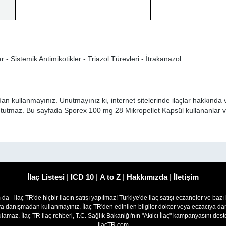
ar - Sistemik Antimikotikler - Triazol Türevleri - İtrakanazol
n kullanmayınız. Unutmayınız ki, internet sitelerinde ilaçlar hakkında 
ni tutmaz. Bu sayfada Sporex 100 mg 28 Mikropellet Kapsül kullananlar 
İlaç Listesi
|
ICD 10
|
A to Z
|
Hakkımızda
|
İletişim
om da - ilaç TR'de hiçbir ilacın satışı yapılmaz! Türkiye'de ilaç satışı eczaneler ve bazı
ıya danışmadan kullanmayınız. İlaç TR'den edinilen bilgiler doktor veya eczacıya
lamaz. İlaç TR ilaç rehberi, T.C. Sağlık Bakanlğı'nın "Akılcı İlaç" kampanyasını des
ilacTR.com