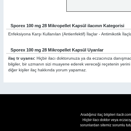
Sporex 100 mg 28 Mikropellet Kapsül ilacının Kategorisi
Enfeksiyona Karşı Kullanılan (Antienfektif) İlaçlar - Antimikotik İlaçl
Sporex 100 mg 28 Mikropellet Kapsül Uyarılar
ilaç tr uyarısı:
Hiçbir ilacı doktorunuza ya da eczacınıza danışmada
bilgiler, bir uzmanın sizi muayene ederek vereceği reçetenin yeri
diğer kişiler ilaç hakkında yorum yapamaz.
Aradığınız ilaç bilgileri ilactr.c
Hiçbir ilacı doktor veya eczac
sorunlardan sitemiz sorumlu tutu