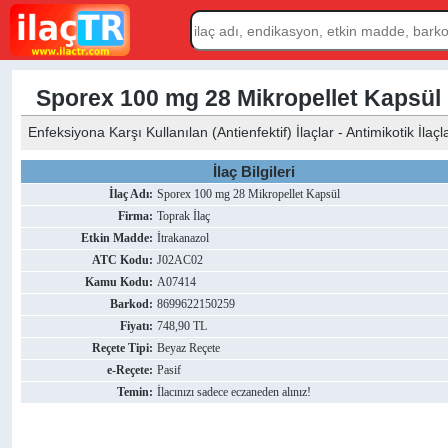
Sporex 100 mg 28 Mikropellet Kapsül
Enfeksiyona Karşı Kullanılan (Antienfektif) İlaçlar - Antimikotik İlaçl
İlaç Bilgileri
İlaç Adı:
Sporex 100 mg 28 Mikropellet Kapsül
Firma:
Toprak İlaç
Etkin Madde:
İtrakanazol
ATC Kodu:
J02AC02
Kamu Kodu:
A07414
Barkod:
8699622150259
Fiyatı:
748,90 TL
Reçete Tipi:
Beyaz Reçete
e-Reçete:
Pasif
Temin:
İlacınızı sadece eczaneden alınız!