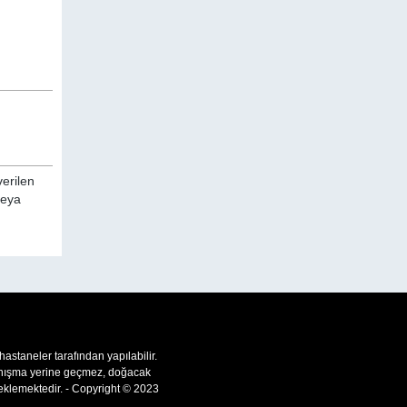
verilen
veya
 hastaneler tarafından yapılabilir.
 danışma yerine geçmez, doğacak
teklemektedir. - Copyright © 2023