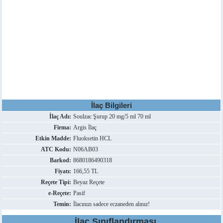
İlaç Bilgileri
İlaç Adı:
Soulzac Şurup 20 mg/5 ml 70 ml
Firma:
Argis İlaç
Etkin Madde:
Fluoksetin HCL
ATC Kodu:
N06AB03
Barkod:
8680186490318
Fiyatı:
166,55 TL
Reçete Tipi:
Beyaz Reçete
e-Reçete:
Pasif
Temin:
İlacınızı sadece eczaneden alınız!
İlaç Sınıflandırması