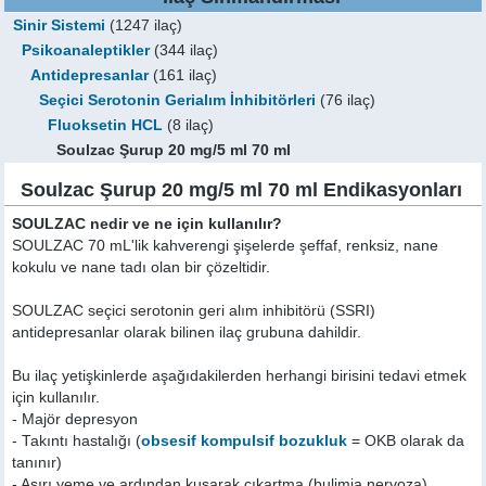
Sinir Sistemi
(1247 ilaç)
Psikoanaleptikler
(344 ilaç)
Antidepresanlar
(161 ilaç)
Seçici Serotonin Gerialım İnhibitörleri
(76 ilaç)
Fluoksetin HCL
(8 ilaç)
Soulzac Şurup 20 mg/5 ml 70 ml
Soulzac Şurup 20 mg/5 ml 70 ml Endikasyonları
SOULZAC nedir ve ne için kullanılır?
SOULZAC 70 mL'lik kahverengi şişelerde şeffaf, renksiz, nane
kokulu ve nane tadı olan bir çözeltidir.
SOULZAC seçici serotonin geri alım inhibitörü (SSRI)
antidepresanlar olarak bilinen ilaç grubuna dahildir.
Bu ilaç yetişkinlerde aşağıdakilerden herhangi birisini tedavi etmek
için kullanılır.
- Majör depresyon
- Takıntı hastalığı (
obsesif kompulsif bozukluk
= OKB olarak da
tanınır)
- Aşırı yeme ve ardından kusarak çıkartma (bulimia nervoza)