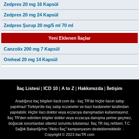
Zedprex 20 mg 16 Kapsül
Zedprex 20 mg 24 Kapsül
Zedprex Şurup 20 mg/5 ml 70 ml
Yeni Eklenen İlaçlar
Canzolix 200 mg 7 Kapsül
Omheal 20 mg 14 Kapsül
İlaç Listesi
|
ICD 10
|
A to Z
|
Hakkımızda
|
İletişim
Aradığınız ilaç bilgileri ilactr.com da - ilaç TR'de hiçbir ilacın satışı
yapılmaz! Türkiye'de ilaç satışı eczaneler ve bazı hastaneler tarafından
yapılabilir. Hiçbir ilacı doktor veya eczacıya danışmadan kullanmayınız.
İlaç TR'den edinilen bilgiler doktor veya eczacıya danışma yerine geçmez,
doğacak sorunlardan sitemiz sorumlu tutulamaz. İlaç TR ilaç rehberi, T.C.
Sağlık Bakanlğı'nın "Akılcı İlaç" kampanyasını desteklemektedir. -
Copyright © 2023 ilacTR.com