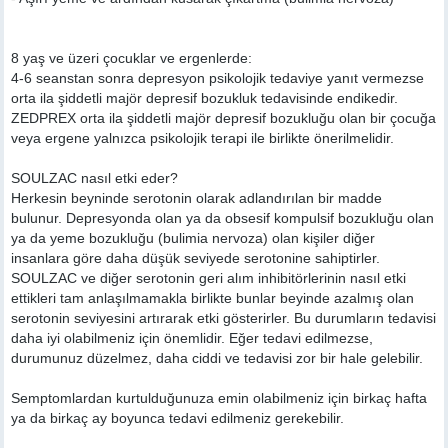
8 yaş ve üzeri çocuklar ve ergenlerde:
4-6 seanstan sonra depresyon psikolojik tedaviye yanıt vermezse
orta ila şiddetli majör depresif bozukluk tedavisinde endikedir.
ZEDPREX orta ila şiddetli majör depresif bozukluğu olan bir çocuğa
veya ergene yalnızca psikolojik terapi ile birlikte önerilmelidir.
SOULZAC nasıl etki eder?
Herkesin beyninde serotonin olarak adlandırılan bir madde
bulunur. Depresyonda olan ya da obsesif kompulsif bozukluğu olan
ya da yeme bozukluğu (bulimia nervoza) olan kişiler diğer
insanlara göre daha düşük seviyede serotonine sahiptirler.
SOULZAC ve diğer serotonin geri alım inhibitörlerinin nasıl etki
ettikleri tam anlaşılmamakla birlikte bunlar beyinde azalmış olan
serotonin seviyesini artırarak etki gösterirler. Bu durumların tedavisi
daha iyi olabilmeniz için önemlidir. Eğer tedavi edilmezse,
durumunuz düzelmez, daha ciddi ve tedavisi zor bir hale gelebilir.
Semptomlardan kurtulduğunuza emin olabilmeniz için birkaç hafta
ya da birkaç ay boyunca tedavi edilmeniz gerekebilir.