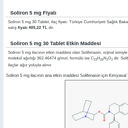
Soliron 5 mg Fiyatı
Soliron 5 mg 30 Tablet, ilaç fiyatı: Türkiye Cumhuriyeti Sağlık Baka
satış
fiyatı 405,22 TL
dir.
Soliron 5 mg 30 Tablet Etkin Maddesi
Soliron 5 mg ilacının etkin maddesi olan Solifenasin, orjinal ismiyl
molekül ağırlığı 362.46474 g/mol, formülü ise C
H
N
O
dir. Sol
23
26
2
2
ilaçlar ağız yoluyla alınır.
Soliron 5 mg ilacının ana etkin maddesi Solifenasin için Kimyasal