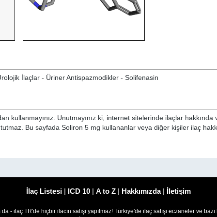
rolojik İlaçlar - Üriner Antispazmodikler - Solifenasin
n kullanmayınız. Unutmayınız ki, internet sitelerinde ilaçlar hakkında 
 tutmaz. Bu sayfada Soliron 5 mg kullananlar veya diğer kişiler ilaç hak
İlaç Listesi
|
ICD 10
|
A to Z
|
Hakkımızda
|
İletişim
om da - ilaç TR'de hiçbir ilacın satışı yapılmaz! Türkiye'de ilaç satışı eczaneler ve bazı