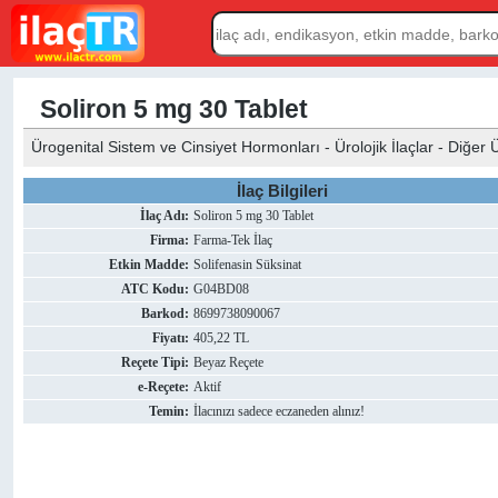
Soliron 5 mg 30 Tablet
Ürogenital Sistem ve Cinsiyet Hormonları - Ürolojik İlaçlar - Diğer Ü
İlaç Bilgileri
İlaç Adı:
Soliron 5 mg 30 Tablet
Firma:
Farma-Tek İlaç
Etkin Madde:
Solifenasin Süksinat
ATC Kodu:
G04BD08
Barkod:
8699738090067
Fiyatı:
405,22 TL
Reçete Tipi:
Beyaz Reçete
e-Reçete:
Aktif
Temin:
İlacınızı sadece eczaneden alınız!