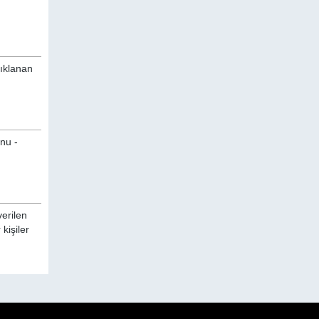
çıklanan
onu -
verilen
kişiler