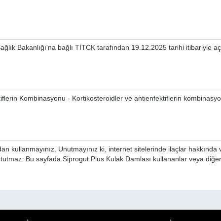
ağlık Bakanlığı'na bağlı TİTCK tarafından 19.12.2025 tarihi itibariyle a
tiflerin Kombinasyonu - Kortikosteroidler ve antienfektiflerin kombinasy
n kullanmayınız. Unutmayınız ki, internet sitelerinde ilaçlar hakkında 
i tutmaz. Bu sayfada Siprogut Plus Kulak Damlası kullananlar veya diğer 