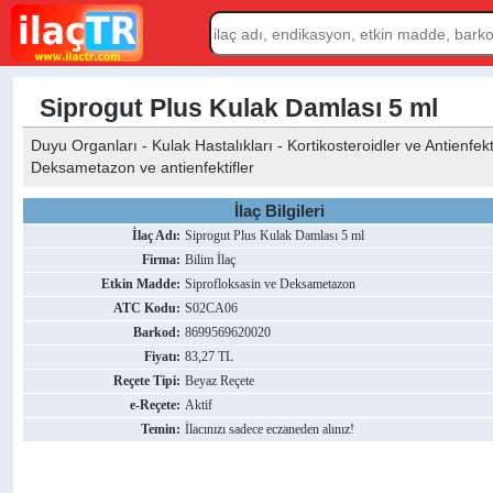
Siprogut Plus Kulak Damlası 5 ml
Duyu Organları - Kulak Hastalıkları - Kortikosteroidler ve Antienfek
Deksametazon ve antienfektifler
İlaç Bilgileri
İlaç Adı:
Siprogut Plus Kulak Damlası 5 ml
Firma:
Bilim İlaç
Etkin Madde:
Siprofloksasin ve Deksametazon
ATC Kodu:
S02CA06
Barkod:
8699569620020
Fiyatı:
83,27 TL
Reçete Tipi:
Beyaz Reçete
e-Reçete:
Aktif
Temin:
İlacınızı sadece eczaneden alınız!