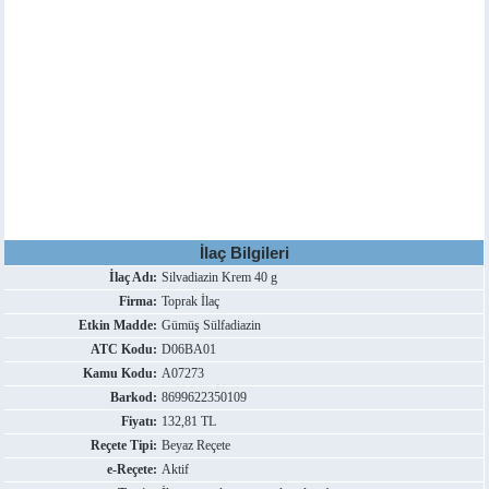
İlaç Bilgileri
İlaç Adı:
Silvadiazin Krem 40 g
Firma:
Toprak İlaç
Etkin Madde:
Gümüş Sülfadiazin
ATC Kodu:
D06BA01
Kamu Kodu:
A07273
Barkod:
8699622350109
Fiyatı:
132,81 TL
Reçete Tipi:
Beyaz Reçete
e-Reçete:
Aktif