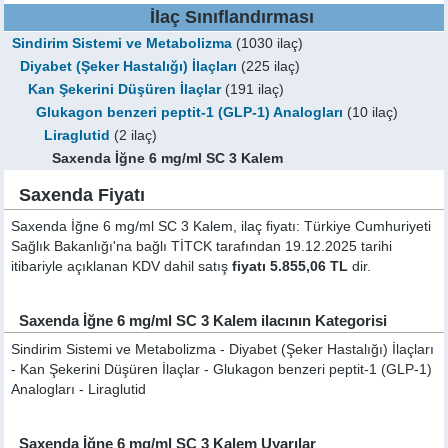
İlaç Sınıflandırması
Sindirim Sistemi ve Metabolizma
(1030 ilaç)
Diyabet (Şeker Hastalığı) İlaçları
(225 ilaç)
Kan Şekerini Düşüren İlaçlar
(191 ilaç)
Glukagon benzeri peptit-1 (GLP-1) Analogları
(10 ilaç)
Liraglutid
(2 ilaç)
Saxenda İğne 6 mg/ml SC 3 Kalem
Saxenda Fiyatı
Saxenda İğne 6 mg/ml SC 3 Kalem, ilaç fiyatı: Türkiye Cumhuriyeti
Sağlık Bakanlığı'na bağlı TİTCK tarafından 19.12.2025 tarihi
itibariyle açıklanan KDV dahil satış
fiyatı 5.855,06 TL
dir.
Saxenda İğne 6 mg/ml SC 3 Kalem ilacının Kategorisi
Sindirim Sistemi ve Metabolizma - Diyabet (Şeker Hastalığı) İlaçları
- Kan Şekerini Düşüren İlaçlar - Glukagon benzeri peptit-1 (GLP-1)
Analogları - Liraglutid
Saxenda İğne 6 mg/ml SC 3 Kalem Uyarılar