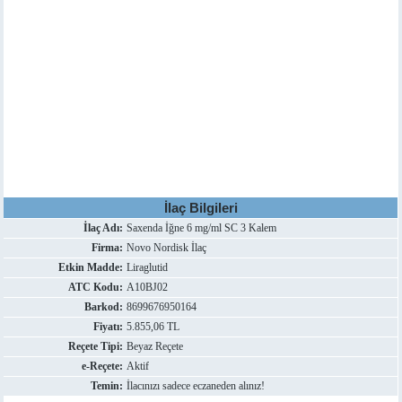
İlaç Bilgileri
İlaç Adı:
Saxenda İğne 6 mg/ml SC 3 Kalem
Firma:
Novo Nordisk İlaç
Etkin Madde:
Liraglutid
ATC Kodu:
A10BJ02
Barkod:
8699676950164
Fiyatı:
5.855,06 TL
Reçete Tipi:
Beyaz Reçete
e-Reçete:
Aktif
Temin:
İlacınızı sadece eczaneden alınız!