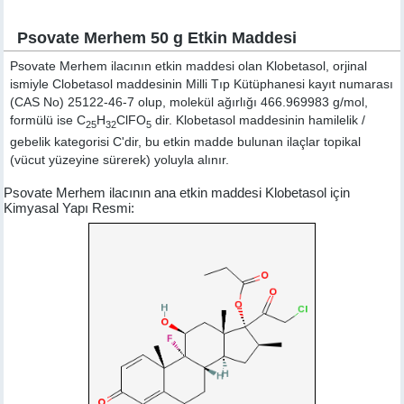
Psovate Merhem 50 g Etkin Maddesi
Psovate Merhem ilacının etkin maddesi olan Klobetasol, orjinal
ismiyle
Clobetasol
maddesinin Milli Tıp Kütüphanesi kayıt numarası
(CAS No) 25122-46-7 olup, molekül ağırlığı 466.969983 g/mol,
formülü ise C
H
ClFO
dir. Klobetasol maddesinin hamilelik /
25
32
5
gebelik kategorisi C'dir, bu etkin madde bulunan ilaçlar topikal
(vücut yüzeyine sürerek) yoluyla alınır.
Psovate Merhem ilacının ana etkin maddesi Klobetasol için
Kimyasal Yapı Resmi: