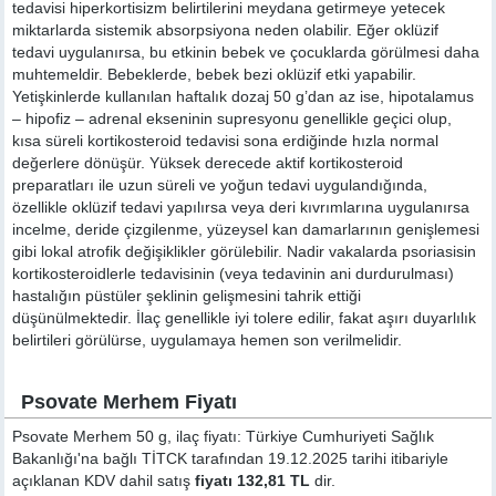
tedavisi hiperkortisizm belirtilerini meydana getirmeye yetecek
miktarlarda sistemik absorpsiyona neden olabilir. Eğer oklüzif
tedavi uygulanırsa, bu etkinin bebek ve çocuklarda görülmesi daha
muhtemeldir. Bebeklerde, bebek bezi oklüzif etki yapabilir.
Yetişkinlerde kullanılan haftalık dozaj 50 g’dan az ise, hipotalamus
– hipofiz – adrenal ekseninin supresyonu genellikle geçici olup,
kısa süreli kortikosteroid tedavisi sona erdiğinde hızla normal
değerlere dönüşür. Yüksek derecede aktif kortikosteroid
preparatları ile uzun süreli ve yoğun tedavi uygulandığında,
özellikle oklüzif tedavi yapılırsa veya deri kıvrımlarına uygulanırsa
incelme, deride çizgilenme, yüzeysel kan damarlarının genişlemesi
gibi lokal atrofik değişiklikler görülebilir. Nadir vakalarda psoriasisin
kortikosteroidlerle tedavisinin (veya tedavinin ani durdurulması)
hastalığın püstüler şeklinin gelişmesini tahrik ettiği
düşünülmektedir. İlaç genellikle iyi tolere edilir, fakat aşırı duyarlılık
belirtileri görülürse, uygulamaya hemen son verilmelidir.
Psovate Merhem Fiyatı
Psovate Merhem 50 g, ilaç fiyatı: Türkiye Cumhuriyeti Sağlık
Bakanlığı'na bağlı TİTCK tarafından 19.12.2025 tarihi itibariyle
açıklanan KDV dahil satış
fiyatı 132,81 TL
dir.