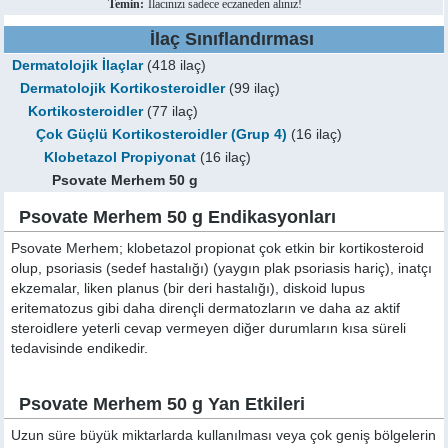
Temin:
İlacınızı sadece eczaneden alınız!
İlaç Sınıflandırması
Dermatolojik İlaçlar
(418 ilaç)
Dermatolojik Kortikosteroidler
(99 ilaç)
Kortikosteroidler
(77 ilaç)
Çok Güçlü Kortikosteroidler (Grup 4)
(16 ilaç)
Klobetazol Propiyonat
(16 ilaç)
Psovate Merhem 50 g
Psovate Merhem 50 g Endikasyonları
Psovate Merhem; klobetazol propionat çok etkin bir kortikosteroid
olup, psoriasis (sedef hastalığı) (yaygın plak psoriasis hariç), inatçı
ekzemalar, liken planus (bir deri hastalığı), diskoid lupus
eritematozus gibi daha dirençli dermatozların ve daha az aktif
steroidlere yeterli cevap vermeyen diğer durumların kısa süreli
tedavisinde endikedir.
Psovate Merhem 50 g Yan Etkileri
Uzun süre büyük miktarlarda kullanılması veya çok geniş bölgelerin