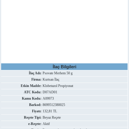
İlaç Bilgileri
İlaç Adı:
Psovate Merhem 50 g
Firma:
Kurtsan İlaç
Etkin Madde:
Klobetazol Propiyonat
ATC Kodu:
D07AD01
Kamu Kodu:
A09973
Barkod:
8699512380025
Fiyatı:
132,81 TL
Reçete Tipi:
Beyaz Reçete
e-Reçete:
Aktif