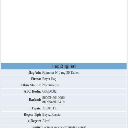
İlaç Bilgileri
İlaç Adı:
Primolut-N 5 mg 30 Tablet
Firma:
Bayer İlaç
Etkin Madde:
Noretisteron
ATC Kodu:
G03DC02
8699546010066
Barkod:
8699546013418
Fiyatı:
173,91 TL
Reçete Tipi:
Beyaz Reçete
e-Reçete:
Aktif
Temin:
İlacınızı sadece eczaneden alınız!