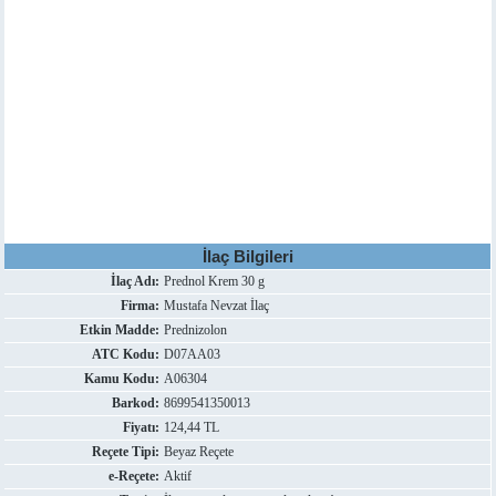
İlaç Bilgileri
İlaç Adı:
Prednol Krem 30 g
Firma:
Mustafa Nevzat İlaç
Etkin Madde:
Prednizolon
ATC Kodu:
D07AA03
Kamu Kodu:
A06304
Barkod:
8699541350013
Fiyatı:
124,44 TL
Reçete Tipi:
Beyaz Reçete
e-Reçete:
Aktif