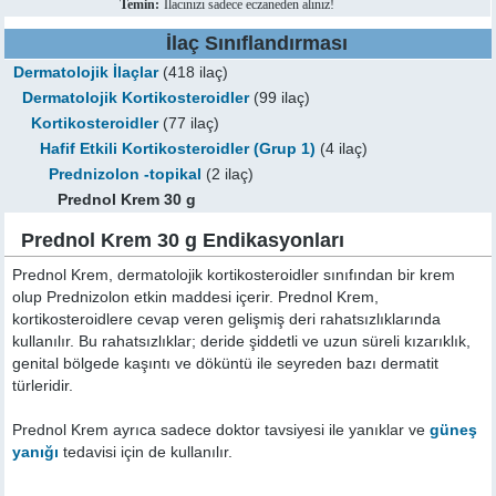
Temin:
İlacınızı sadece eczaneden alınız!
İlaç Sınıflandırması
Dermatolojik İlaçlar
(418 ilaç)
Dermatolojik Kortikosteroidler
(99 ilaç)
Kortikosteroidler
(77 ilaç)
Hafif Etkili Kortikosteroidler (Grup 1)
(4 ilaç)
Prednizolon -topikal
(2 ilaç)
Prednol Krem 30 g
Prednol Krem 30 g Endikasyonları
Prednol Krem, dermatolojik kortikosteroidler sınıfından bir krem
olup Prednizolon etkin maddesi içerir. Prednol Krem,
kortikosteroidlere cevap veren gelişmiş deri rahatsızlıklarında
kullanılır. Bu rahatsızlıklar; deride şiddetli ve uzun süreli kızarıklık,
genital bölgede kaşıntı ve döküntü ile seyreden bazı dermatit
türleridir.
Prednol Krem ayrıca sadece doktor tavsiyesi ile yanıklar ve
güneş
yanığı
tedavisi için de kullanılır.