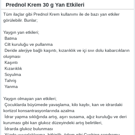
Prednol Krem 30 g Yan Etkileri
Tüm ilaçlar gibi Prednol Krem kullanımı ile de bazı yan etkiler
görülebilir. Bunlar;
Yaygın yan etkileri;
 Batma
 Cilt kuruluğu ve pullanma
 Deride alerjiye bağlı kaşıntı, kızarıklık ve içi sıvı dolu kabarcıkların
oluşması
 Kaşıntı
 Kızarıklık
 Soyulma
 Tahriş
 Yanma
Yaygın olmayan yan etkileri;
 Çocuklarda büyümede yavaşlama, kilo kaybı, kan ve idrardaki
kortizol konsantrasyonlarında azalma
 İdrar yapma sıklığında artış, aşırı susama, ağız kuruluğu ve deri
kuruması gibi kan glukoz düzeyindeki artış belirtileri,
 İdrarda glukoz bulunması
 Yüzde yuvarlaklaşma, bitkinlik, ödem gibi Cushing sendromu