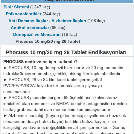
Sinir Sistemi
(1247 ilaç)
Psikoanaleptikler
(344 ilaç)
Anti Demans İlaçlar - Alzheimer İlaçları
(108 ilaç)
Antikolinesterazlar
(65 ilaç)
Donepezil ve Memantin
(19 ilaç)
Phocuss 10 mg/20 mg 28 Tablet
Phocuss 10 mg/20 mg 28 Tablet Endikasyonları
PHOCUSS nedir ve ne için kullanılır?
► PHOCUSS, 10 mg donepezil hidroklorür ve 20 mg memantin
hidroklorür içeren pembe, çentikli, oblong film kaplı tabletlerdir.
► PHOCUSS, 28 ve 84 film kaplı tablet içeren şeffaf
PVC/PE/PVDC/Al folyo blister ambalajlarda piyasaya
sunulmaktadır.
► PHOCUSS piperidin tipi geri dönüşümlü asetilkolinesteraz
inhibitörü olan donepezil ve NMDA reseptör antagonistleri denilen
bir ilaç grubuna dahil olan memantinin kombinasyonudur.
► Alzheimer hastalığı (beyne giden mesaj sinyallerinde bozukluk
olmasından dolayı hafıza kaybı) belirtileri hafıza kaybı, zihin
karışıklığı ve davranış değişikliklerini artışını içermektedir. Sonuç
olarak, Alzheimer hastalarının normal günlük aktivitelerini devam