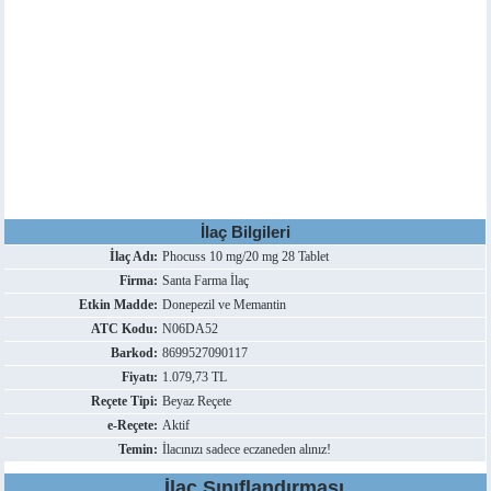
İlaç Bilgileri
İlaç Adı:
Phocuss 10 mg/20 mg 28 Tablet
Firma:
Santa Farma İlaç
Etkin Madde:
Donepezil ve Memantin
ATC Kodu:
N06DA52
Barkod:
8699527090117
Fiyatı:
1.079,73 TL
Reçete Tipi:
Beyaz Reçete
e-Reçete:
Aktif
Temin:
İlacınızı sadece eczaneden alınız!
İlaç Sınıflandırması