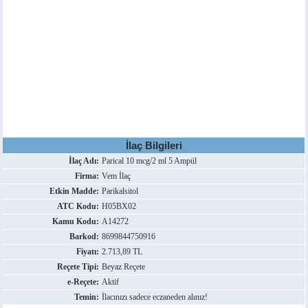
İlaç Bilgileri
İlaç Adı:
Parical 10 mcg/2 ml 5 Ampül
Firma:
Vem İlaç
Etkin Madde:
Parikalsitol
ATC Kodu:
H05BX02
Kamu Kodu:
A14272
Barkod:
8699844750916
Fiyatı:
2.713,89 TL
Reçete Tipi:
Beyaz Reçete
e-Reçete:
Aktif
Temin:
İlacınızı sadece eczaneden alınız!