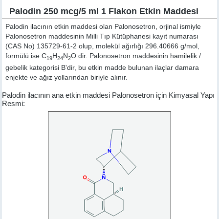
Palodin 250 mcg/5 ml 1 Flakon Etkin Maddesi
Palodin ilacının etkin maddesi olan Palonosetron, orjinal ismiyle
Palonosetron
maddesinin Milli Tıp Kütüphanesi kayıt numarası
(CAS No) 135729-61-2 olup, molekül ağırlığı 296.40666 g/mol,
formülü ise C
H
N
O dir. Palonosetron maddesinin hamilelik /
19
24
2
gebelik kategorisi B'dir, bu etkin madde bulunan ilaçlar damara
enjekte ve ağız yollarından biriyle alınır.
Palodin ilacının ana etkin maddesi Palonosetron için Kimyasal Yapı
Resmi: