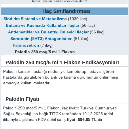
Temin:
İlacınızı sadece eczaneden alınız!
İlaç Sınıflandırması
Sindirim Sistemi ve Metabolizma
(1030 ilaç)
Bulantı ve Kusmada Kullanılan İlaçlar
(56 ilaç)
Antiemetikler ve Bulantıyı Önleyici İlaçlar
(56 ilaç)
Serotonin (5HT3) Antagonistleri
(51 ilaç)
Palonosetron
(7 ilaç)
Palodin 250 mcg/5 ml 1 Flakon
Palodin 250 mcg/5 ml 1 Flakon Endikasyonları
Palodin kanser hastalığı nedeniyle kemoterapi tedavisi gören
hastalarda görülebilen bulantı ve kusma durumunun önlenmesi
amacıyla kullanılmaktadır.
Palodin Fiyatı
Palodin 250 mcg/5 ml 1 Flakon, ilaç fiyatı: Türkiye Cumhuriyeti
Sağlık Bakanlığı'na bağlı TİTCK tarafından 19.12.2025 tarihi
itibariyle açıklanan KDV dahil satış
fiyatı 696,85 TL
dir.