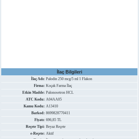
İlaç Bilgileri
İlaç Adı:
Palodin 250 mcg/5 ml 1 Flakon
Firma:
Koçak Farma İlaç
Etkin Madde:
Palonosetron HCL
ATC Kodu:
A04AA05
Kamu Kodu:
A13410
Barkod:
8699828770411
Fiyatı:
696,85 TL
Reçete Tipi:
Beyaz Reçete
e-Reçete:
Aktif