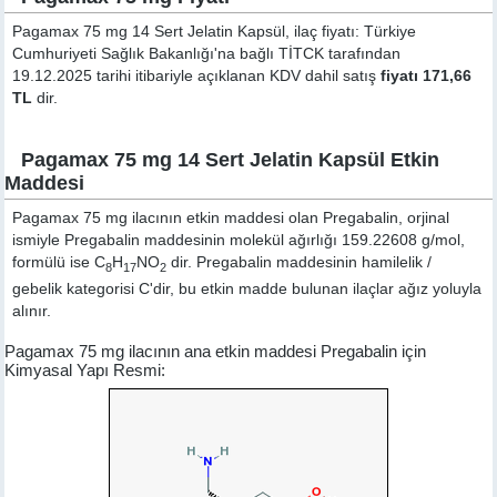
Pagamax 75 mg 14 Sert Jelatin Kapsül, ilaç fiyatı: Türkiye
Cumhuriyeti Sağlık Bakanlığı'na bağlı TİTCK tarafından
19.12.2025 tarihi itibariyle açıklanan KDV dahil satış
fiyatı 171,66
TL
dir.
Pagamax 75 mg 14 Sert Jelatin Kapsül Etkin
Maddesi
Pagamax 75 mg ilacının etkin maddesi olan Pregabalin, orjinal
ismiyle
Pregabalin
maddesinin molekül ağırlığı 159.22608 g/mol,
formülü ise C
H
NO
dir. Pregabalin maddesinin hamilelik /
8
17
2
gebelik kategorisi C'dir, bu etkin madde bulunan ilaçlar ağız yoluyla
alınır.
Pagamax 75 mg ilacının ana etkin maddesi Pregabalin için
Kimyasal Yapı Resmi: