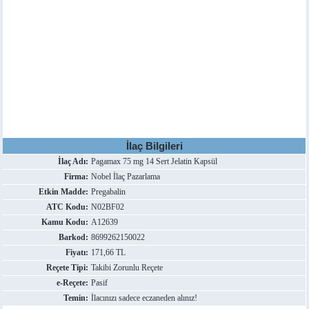
İlaç Bilgileri
İlaç Adı:
Pagamax 75 mg 14 Sert Jelatin Kapsül
Firma:
Nobel İlaç Pazarlama
Etkin Madde:
Pregabalin
ATC Kodu:
N02BF02
Kamu Kodu:
A12639
Barkod:
8699262150022
Fiyatı:
171,66 TL
Reçete Tipi:
Takibi Zorunlu Reçete
e-Reçete:
Pasif
Temin:
İlacınızı sadece eczaneden alınız!