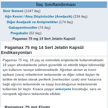
İlaç Sınıflandırması
Sinir Sistemi
(1247 ilaç)
Ağrı Kesici / Ateş Düşürücüler (Aneljezik)
(234 ilaç)
Diğer Analjezik ve Antipiretikler
(174 ilaç)
Gabapentinoidler
(74 ilaç)
Pregabalin
(52 ilaç)
Pagamax 75 mg 14 Sert Jelatin Kapsül
Pagamax 75 mg 14 Sert Jelatin Kapsül
Endikasyonları
Pagamax 75 mg; 18 yaş ve üstündeki erişkinlerde kullanılmaktadır.
18 yaşın altındakilerde yeterli güvenlilik ve etkinlik bilgisi bilinmediği
için kullanımı tavsiye edilmemektedir. Ağızdan alınan ve kısmi
epilepsi (sara) nöbetlerinin tedavisinde ve diğer nöbet ilaçları ile
birlikte ek tedavi olarak periferik (merkezden uzak) sinir hasarına
bağlı ağrının tedavisinde ve kaygı bozukluğunun tedavisisinde
kullanılan bir ilaçtır. Kısaca yaygın
anksiyete
bozukluğu, sara ve
nöropetik ağrıların tedavisinde etkilidir.
Pagamax 75 mg Fiyatı