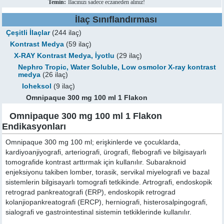
Temin:
İlacınızı sadece eczaneden alınız!
İlaç Sınıflandırması
Çeşitli İlaçlar
(244 ilaç)
Kontrast Medya
(59 ilaç)
X-RAY Kontrast Medya, İyotlu
(29 ilaç)
Nephro Tropic, Water Soluble, Low osmolor X-ray kontrast
medya
(26 ilaç)
Ioheksol
(9 ilaç)
Omnipaque 300 mg 100 ml 1 Flakon
Omnipaque 300 mg 100 ml 1 Flakon
Endikasyonları
Omnipaque 300 mg 100 ml; erişkinlerde ve çocuklarda,
kardiyoanjiyografi, arteriografi, ürografi, flebografi ve bilgisayarlı
tomografide kontrast arttırmak için kullanılır. Subaraknoid
enjeksiyonu takiben lomber, torasik, servikal miyelografi ve bazal
sistemlerin bilgisayarlı tomografi tetkikinde. Artrografi, endoskopik
retrograd pankreatografi (ERP), endoskopik retrograd
kolanjiopankreatografi (ERCP), herniografi, histerosalpingografi,
sialografi ve gastrointestinal sistemin tetkiklerinde kullanılır.