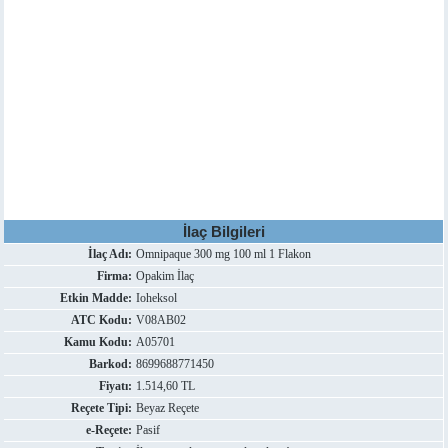
İlaç Bilgileri
İlaç Adı:
Omnipaque 300 mg 100 ml 1 Flakon
Firma:
Opakim İlaç
Etkin Madde:
Ioheksol
ATC Kodu:
V08AB02
Kamu Kodu:
A05701
Barkod:
8699688771450
Fiyatı:
1.514,60 TL
Reçete Tipi:
Beyaz Reçete
e-Reçete:
Pasif