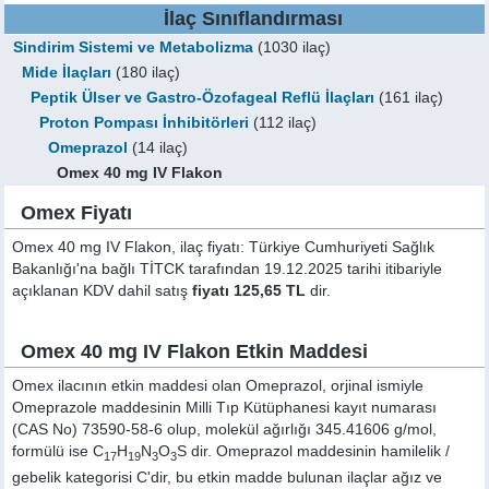
İlaç Sınıflandırması
Sindirim Sistemi ve Metabolizma
(1030 ilaç)
Mide İlaçları
(180 ilaç)
Peptik Ülser ve Gastro-Özofageal Reflü İlaçları
(161 ilaç)
Proton Pompası İnhibitörleri
(112 ilaç)
Omeprazol
(14 ilaç)
Omex 40 mg IV Flakon
Omex Fiyatı
Omex 40 mg IV Flakon, ilaç fiyatı: Türkiye Cumhuriyeti Sağlık
Bakanlığı'na bağlı TİTCK tarafından 19.12.2025 tarihi itibariyle
açıklanan KDV dahil satış
fiyatı 125,65 TL
dir.
Omex 40 mg IV Flakon Etkin Maddesi
Omex ilacının etkin maddesi olan Omeprazol, orjinal ismiyle
Omeprazole
maddesinin Milli Tıp Kütüphanesi kayıt numarası
(CAS No) 73590-58-6 olup, molekül ağırlığı 345.41606 g/mol,
formülü ise C
H
N
O
S dir. Omeprazol maddesinin hamilelik /
17
19
3
3
gebelik kategorisi C'dir, bu etkin madde bulunan ilaçlar ağız ve