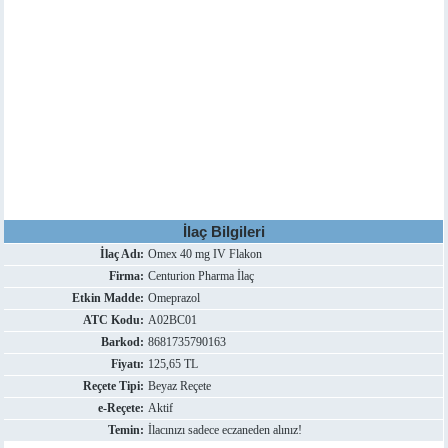
İlaç Bilgileri
İlaç Adı:
Omex 40 mg IV Flakon
Firma:
Centurion Pharma İlaç
Etkin Madde:
Omeprazol
ATC Kodu:
A02BC01
Barkod:
8681735790163
Fiyatı:
125,65 TL
Reçete Tipi:
Beyaz Reçete
e-Reçete:
Aktif
Temin:
İlacınızı sadece eczaneden alınız!