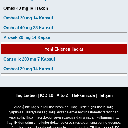
Omex 40 mg IV Flakon
Omheal 20 mg 14 Kapsül
Omheal 40 mg 28 Kapsül
Prosek 20 mg 14 Kapsül
Yeni Eklenen İlaçlar
Canzolix 200 mg 7 Kapsül
Omheal 20 mg 14 Kapsül
İlaç Listesi
|
ICD 10
|
A to Z
|
Hakkımızda
|
İletişim
Aradığınız ilaç bilgileri ilactr.com da - ilaç TR'de hiçbir ilacın satışı
yapılmaz! Türkiye'de ilaç satışı eczaneler ve bazı hastaneler tarafından
yapılabilir. Hiçbir ilacı doktor veya eczacıya danışmadan kullanmayınız.
İlaç TR'den edinilen bilgiler doktor veya eczacıya danışma yerine geçmez,
doğacak sorunlardan sitemiz sorumlu tutulamaz. İlaç TR ilaç rehberi, T.C.